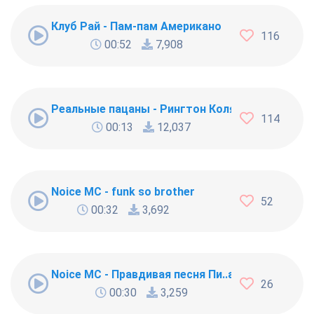
Клуб Рай - Пам-пам Американо
116
00:52
7,908
Реальные пацаны - Рингтон Коляна
114
00:13
12,037
Noice MC - funk so brother
52
00:32
3,692
Noice MC - Правдивая песня Пи..абола
26
00:30
3,259