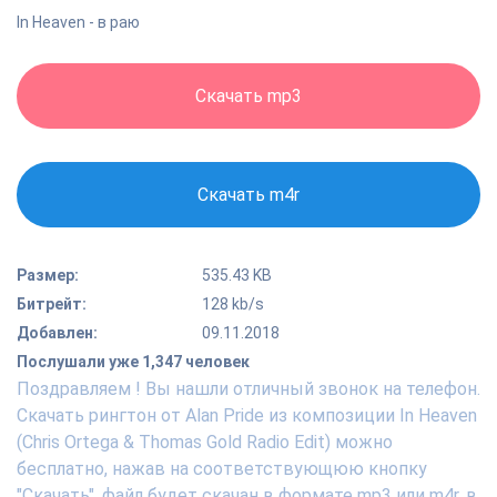
In Heaven - в раю
Скачать mp3
Скачать m4r
Размер:
535.43 KB
Битрейт:
128 kb/s
Добавлен:
09.11.2018
Послушали уже 1,347 человек
Поздравляем ! Вы нашли отличный звонок на телефон.
Скачать рингтон от Alan Pride из композиции In Heaven
(Chris Ortega & Thomas Gold Radio Edit) можно
бесплатно, нажав на соответствующюю кнопку
"Скачать", файл будет скачан в формате mp3 или m4r, в