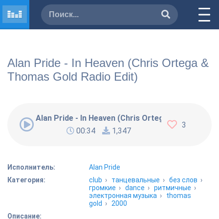
Alan Pride - In Heaven (Chris Ortega &
Thomas Gold Radio Edit)
Alan Pride - In Heaven (Chris Ortega & Thomas Go
3
00:34
1,347
Исполнитель:
Alan Pride
Категория:
club
›
танцевальные
›
без слов
›
громкие
›
dance
›
ритмичные
›
электронная музыка
›
thomas
gold
›
2000
Описание: