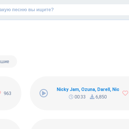
чшие
й рингтон смс
Nicky Jam, Ozuna, Darell, Nio Ga
963
00:33
6,850