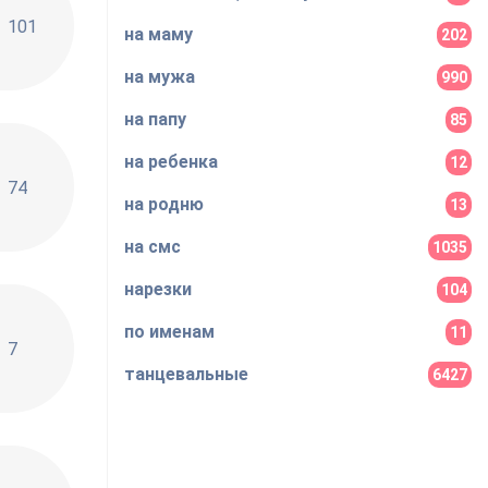
101
на маму
202
на мужа
990
на папу
85
на ребенка
12
74
на родню
13
на смс
1035
нарезки
104
по именам
11
7
танцевальные
6427