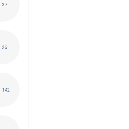
- Ты не такой (DJ Aleshkin Remix)
37
щкере) - исковерканная свежим российским рэперам типа
26
нгтон на любимую
142