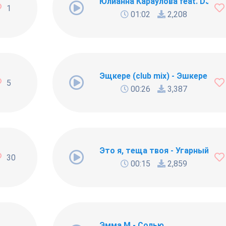
Юлианна Караулова feat. DJ Nik 
1
01:02
2,208
eznikov & Denis First Radio Remix)
Эщкере (club mix) - Эшкере (э
5
00:26
3,387
о-то нереально важный!
Это я, теща твоя - Угарный ри
30
00:15
2,859
остоявшегося намерения, провала
Эмма М - Солью