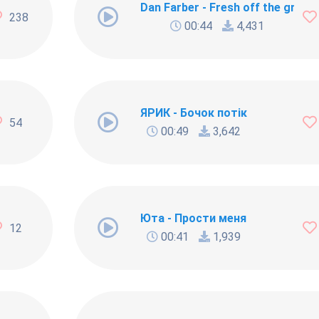
Dan Farber - Fresh off the grill
238
00:44
4,431
и Решка
ЯРИК - Бочок потiк
54
00:49
3,642
Юта - Прости меня
12
00:41
1,939