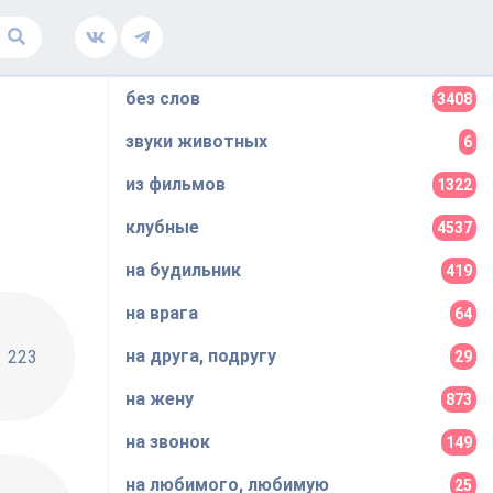
без слов
3408
звуки животных
6
из фильмов
1322
клубные
4537
на будильник
419
на врага
64
rcía, Bad Bunny, Casper Magico - Te boté (Remix)
на друга, подругу
223
29
на жену
873
на звонок
149
на любимого, любимую
25