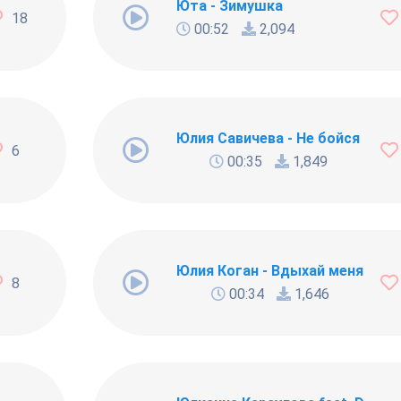
Юта - Зимушка
18
00:52
2,094
Юлия Савичева - Не бойся
6
00:35
1,849
v - А дождь не проходит (SPILL Remix)
Юлия Коган - Вдыхай меня
8
00:34
1,646