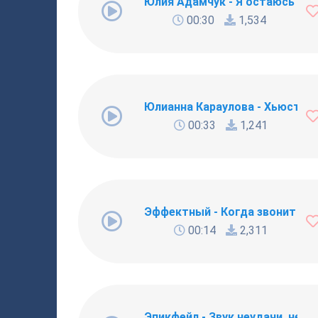
Юлия Адамчук - Я остаюсь
00:30
1,534
Юлианна Караулова - Хьюстон (R
00:33
1,241
Эффектный - Когда звонит кт
00:14
2,311
Эпикфейл - Звук неудачи, нес