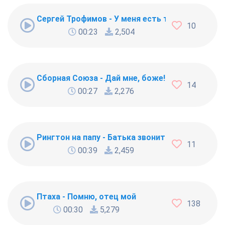
Сергей Трофимов - У меня есть ты
10
00:23
2,504
Сборная Союза - Дай мне, боже!
14
00:27
2,276
Рингтон на папу - Батька звонит
11
00:39
2,459
Птаха - Помню, отец мой
138
00:30
5,279