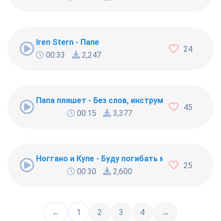
Iren Stern - Папе
24
00:33
2,247
Папа пляшет - Без слов, инструментальная час
45
00:15
3,377
Ноггано и Купе - Буду погибать молодым
25
00:30
2,600
←
1
2
3
4
→