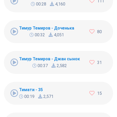
111
00:28
4,160
Тимур Темиров - Доченька
80
00:32
4,051
Тимур Темиров - Джан сынок
31
00:37
2,582
Тимати - 35
15
00:19
2,571