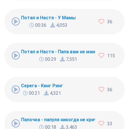
Потап и Настя - У Мамы
36
00:36
4,053
Потап и Настя - Папа вам не мама
115
00:29
7,551
Серега - Кинг Ринг
36
00:21
4,321
Папочка - папуля никогда не кричит
33
00:18
3,463