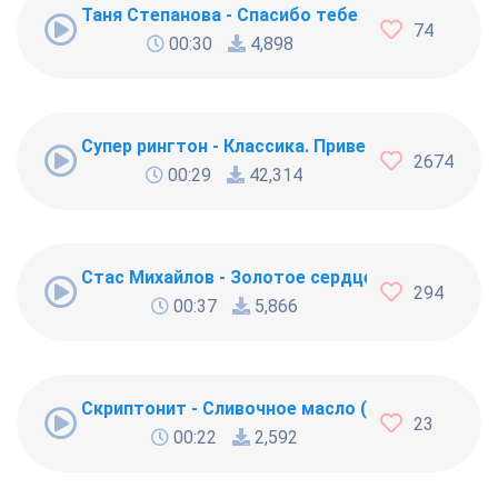
Таня Степанова - Спасибо тебе
74
00:30
4,898
Супер рингтон - Классика. Привет Морриконе
2674
00:29
42,314
Стас Михайлов - Золотое сердце
294
00:37
5,866
Скриптонит - Сливочное масло (Butter)
23
00:22
2,592