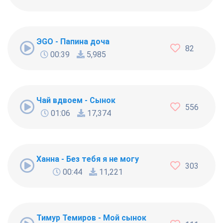
ЭGO - Папина доча
82
00:39
5,985
Чай вдвоем - Сынок
556
01:06
17,374
Ханна - Без тебя я не могу
303
00:44
11,221
Тимур Темиров - Мой сынок