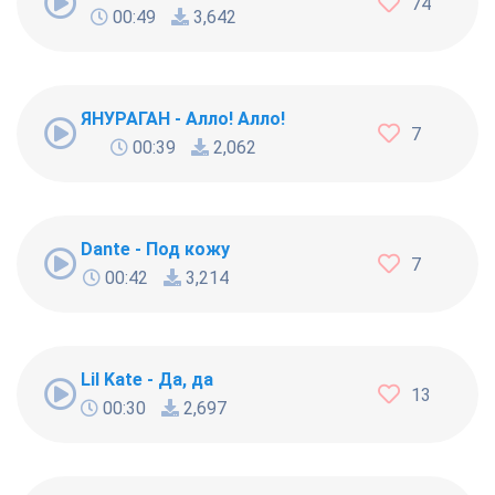
74
00:49
3,642
ЯНУРАГАН - Алло! Алло!
7
00:39
2,062
Dante - Под кожу
7
00:42
3,214
Lil Kate - Да, да
13
00:30
2,697