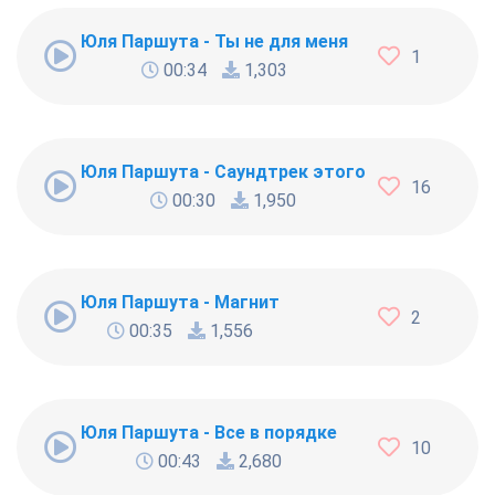
Юля Паршута - Ты не для меня
1
00:34
1,303
Юля Паршута - Саундтрек этого лета
16
00:30
1,950
Юля Паршута - Магнит
2
00:35
1,556
Юля Паршута - Все в порядке
10
00:43
2,680