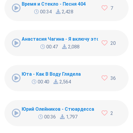
Время и Стекло - Песня 404
7
00:34
2,428
Анастасия Чагина - Я включу это лето
20
00:47
2,088
Юта - Как В Воду Глядела
36
00:40
2,564
Юрий Олейников - Стюардесса
2
00:36
1,797