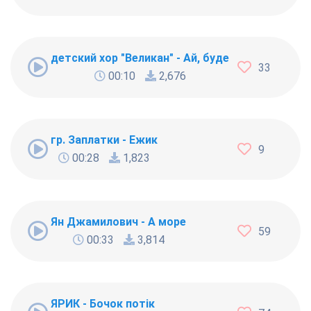
детский хор "Великан" - Ай, будет круто [27086
33
00:10
2,676
гр. Заплатки - Ежик
9
00:28
1,823
Ян Джамилович - А море
59
00:33
3,814
ЯРИК - Бочок потiк