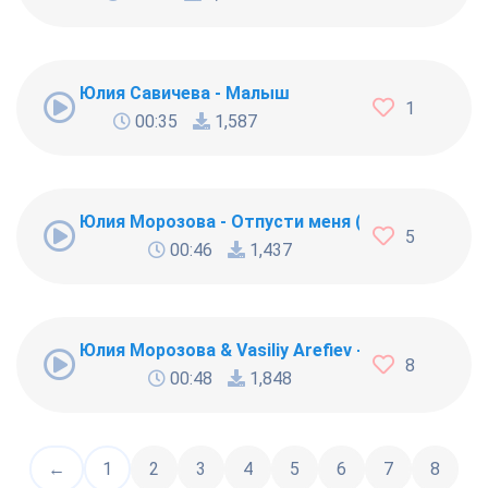
Юлия Савичева - Малыш
1
00:35
1,587
Юлия Морозова - Отпусти меня (DAL Remix)
5
00:46
1,437
Юлия Морозова & Vasiliy Arefiev - А дождь не п
8
00:48
1,848
←
1
2
3
4
5
6
7
8