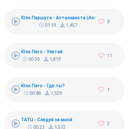
Юля Паршута - Асталависта (Astero Remix)
9
01:19
1,457
Юля Паго - Улетай
11
00:35
1,819
Юля Паго - Где ты?
1
00:48
1,529
TATU - Следуй за мной
2
00:23
1,572