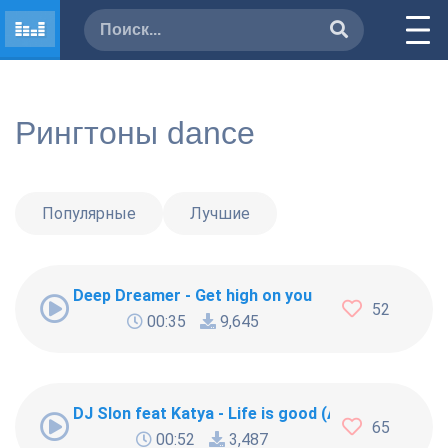
Рингтоны dance
Популярные
Лучшие
Deep Dreamer - Get high on you
52
00:35
9,645
DJ Slon feat Katya - Life is good (Ай Диги Дай)
65
00:52
3,487