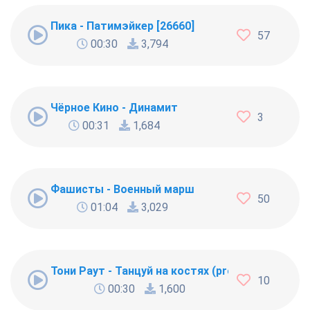
Пика - Патимэйкер [26660]
57
00:30
3,794
Чёрное Кино - Динамит
3
00:31
1,684
Фашисты - Военный марш
50
01:04
3,029
Тони Раут - Танцуй на костях (prod. Ivan Reys)
10
00:30
1,600