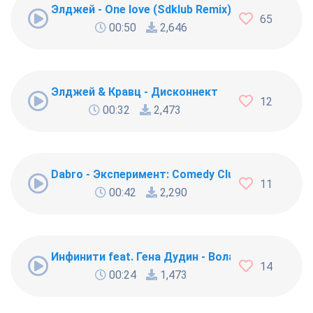
Элджей - One love (Sdklub Remix)
65
00:50
2,646
Элджей & Кравц - Дисконнект
12
00:32
2,473
Dabro - Эксперимент: Comedy Club + Black Star
11
00:42
2,290
Инфинити feat. Гена Дудин - Воланчик
14
00:24
1,473