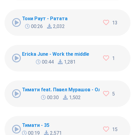
Тони Раут - Ратата
13
00:26
2,032
Ericka June - Work the middle
1
00:44
1,281
Тимати feat. Павел Мурашов - Олимп
5
00:30
1,502
Тимати - 35
15
00:19
2,571