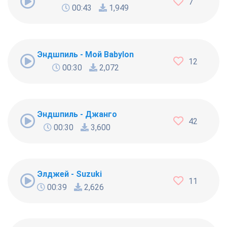
7
00:43
1,949
Эндшпиль - Мой Babylon
12
00:30
2,072
Эндшпиль - Джанго
42
00:30
3,600
Элджей - Suzuki
11
00:39
2,626