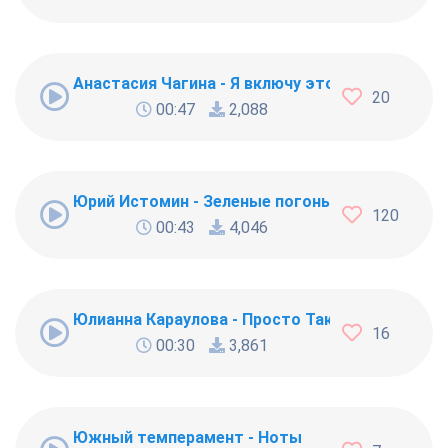
Анастасия Чагина - Я включу это лето
20
00:47
2,088
Юрий Истомин - Зеленые погоны
120
00:43
4,046
Юлианна Караулова - Просто Так
16
00:30
3,861
Южный темперамент - Ноты