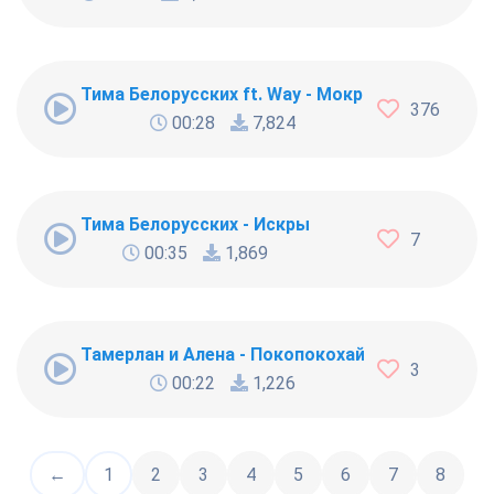
Тима Белорусских ft. Way - Мокрые кроссы [261
376
00:28
7,824
Тима Белорусских - Искры
7
00:35
1,869
Тамерлан и Алена - Покопокохай
3
00:22
1,226
←
1
2
3
4
5
6
7
8