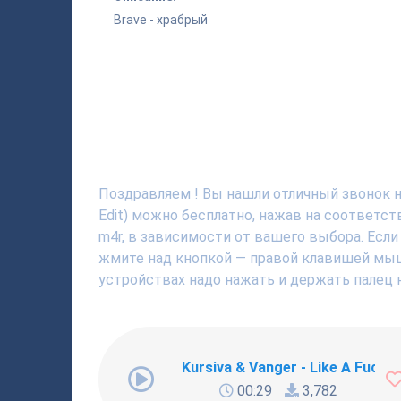
Brave - храбрый
Поздравляем ! Вы нашли отличный звонок на
Edit) можно бесплатно, нажав на соответс
m4r, в зависимости от вашего выбора. Если
жмите над кнопкой — правой клавишей мышки
устройствах надо нажать и держать палец н
Kursiva & Vanger - Like A Fucki
00:29
3,782