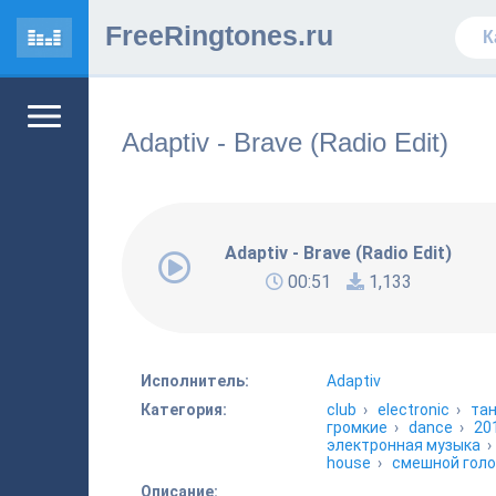
FreeRingtones.ru
Adaptiv - Brave (Radio Edit)
Adaptiv - Brave (Radio Edit)
00:51
1,133
Исполнитель:
Adaptiv
Категория:
club
›
electronic
›
та
громкие
›
dance
›
20
электронная музыка
house
›
смешной гол
Описание: