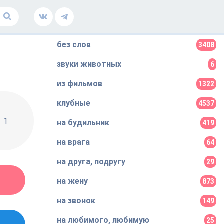
без слов
3408
звуки животных
6
из фильмов
1322
клубные
4537
1
на будильник
419
на врага
64
на друга, подругу
29
на жену
873
на звонок
149
на любимого, любимую
25