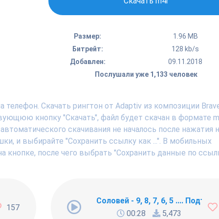
Скачать m4r
Размер:
1.96 MB
Битрейт:
128 kb/s
Добавлен:
09.11.2018
Послушали уже 1,133 человек
 телефон. Скачать рингтон от Adaptiv из композиции Brave
твующюю кнопку "Скачать", файл будет скачан в формате m
 автоматического скачивания не началось после нажатия н
, и выбирайте "Сохранить ссылку как ...". В мобильных
а кнопке, после чего выбрать "Сохранить данные по ссылк
ng Newbie
Соловей - 9, 8, 7, 6, 5 .... Подъём !
157
00:28
5,473