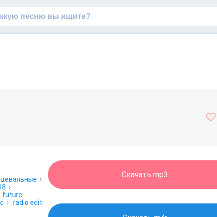
Скачать mp3
нцевальные
›
18
›
›
future
ос
›
radio edit