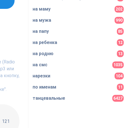
на маму
202
на мужа
990
на папу
85
на ребенка
12
на родню
13
 (Radio
на смс
1035
p3 или
а кнопку,
нарезки
104
по именам
11
е".
танцевальные
6427
!!
121