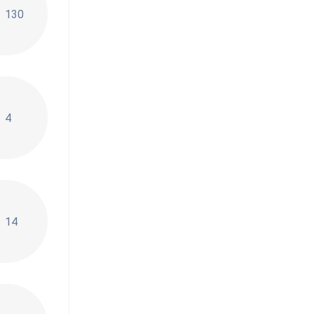
130
4
стая
14