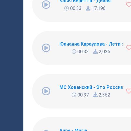
Юлия Беретта - Дикая
00:33
17,196
Юлианна Караулова - Лети за 
00:33
2,025
МС Хованский - Это Россия (па
00:37
2,352
Anne - Marie