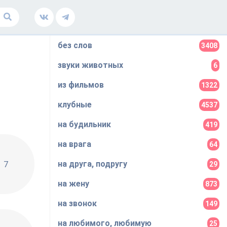
без слов
3408
звуки животных
6
из фильмов
1322
клубные
4537
на будильник
419
на врага
64
на друга, подругу
7
29
на жену
873
на звонок
149
на любимого, любимую
25