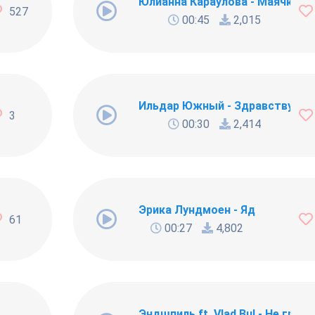
Юлианна Караулова - Маячки
527
00:45
2,015
мной
Ильдар Южный - Здравствуй, д
3
00:30
2,414
родия This is America)
Эрика Лундмоен - Яд
61
00:27
4,802
Эндшпиль ft. Vlad Bul - Не груст