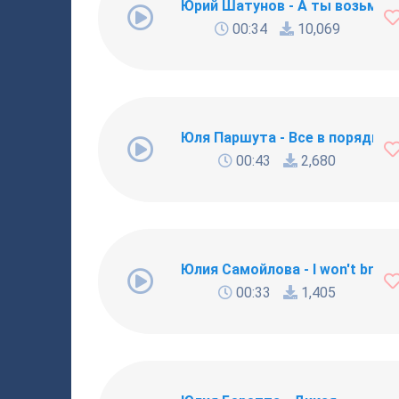
Юрий Шатунов - А ты возьми и
00:34
10,069
Юля Паршута - Все в порядке
00:43
2,680
Юлия Самойлова - I won't break
00:33
1,405