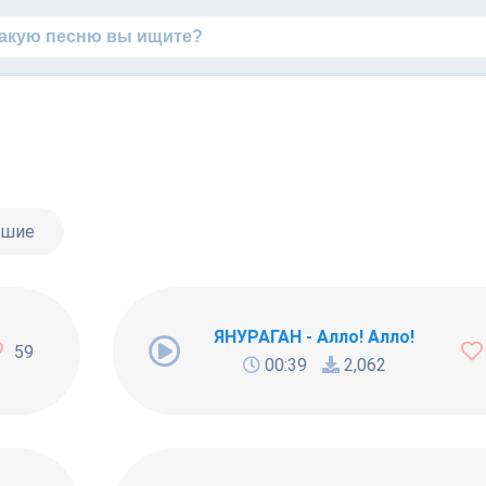
чшие
ЯНУРАГАН - Алло! Алло!
59
00:39
2,062