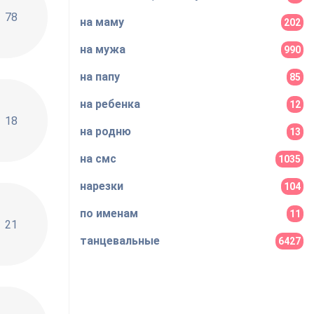
ь
78
на маму
202
на мужа
990
на папу
85
на ребенка
12
18
на родню
13
на смс
1035
нарезки
104
по именам
11
21
танцевальные
6427