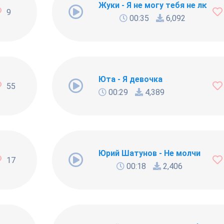
Жуки - Я не могу тебя не любит
9
00:35
6,092
ю
Юта - Я девочка
55
00:29
4,389
Юрий Шатунов - Не молчи
17
00:18
2,406