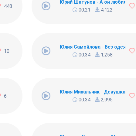
 позвони
Юрий Шатунов - А он любил
448
00:21
4,122
Юлия Самойлова - Без одежд
10
00:34
1,258
Юлия Михальчик - Девушка про
6
00:34
2,995