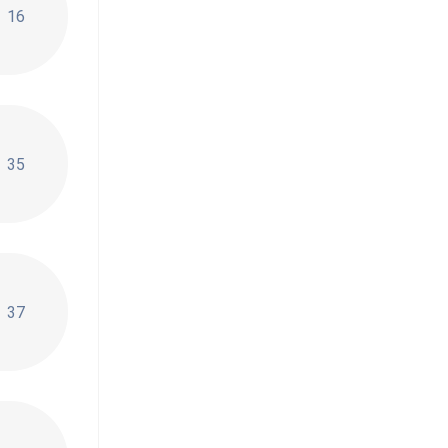
16
евочка свобода!
35
37
и