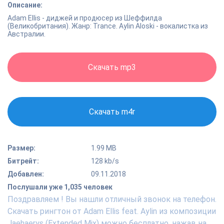
Описание:
Adam Ellis - диджей и продюсер из Шеффилда
(Великобритания). Жанр: Trance. Aylin Aloski - вокалистка из
Австралии.
Скачать mp3
Скачать m4r
Размер:
1.99 MB
Битрейт:
128 kb/s
Добавлен:
09.11.2018
Послушали уже 1,035 человек
Поздравляем ! Вы нашли отличный звонок на телефон.
Скачать рингтон от Adam Ellis feat. Aylin из композиции
Jaehaerys (Extended Mix) можно бесплатно, нажав на