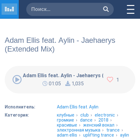
Adam Ellis feat. Aylin - Jaehaerys
(Extended Mix)
Adam Ellis feat. Aylin - Jaehaerys (Extended Mix)
1
01:05
1,035
Исполнитель:
Adam Ellis feat. Aylin
Категория:
клубные
›
club
›
electronic
›
громкие
›
dance
›
2018
›
красивые
›
женский вокал
›
электронная музыка
›
trance
›
adam ellis
›
uplifting trance
›
aylin