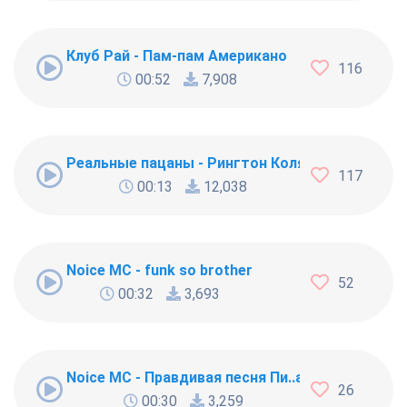
Клуб Рай - Пам-пам Американо
116
00:52
7,908
Реальные пацаны - Рингтон Коляна
117
00:13
12,038
Noice MC - funk so brother
52
00:32
3,693
Noice MC - Правдивая песня Пи..абола
26
00:30
3,259