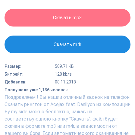
Скачать mp3
Скачать m4r
Размер:
509.71 KB
Битрейт:
128 kb/s
Добавлен:
08.11.2018
Послушали уже 1,136 человек
Поздравляем ! Вы нашли отличный звонок на телефон.
Скачать рингтон от Acejax feat. Danilyon из композиции
By my side можно бесплатно, нажав на
соответствующюю кнопку "Скачать", файл будет
скачан в формате mp3 или m4r, в зависимости от
вашего выбора. Если автоматического скачивания не