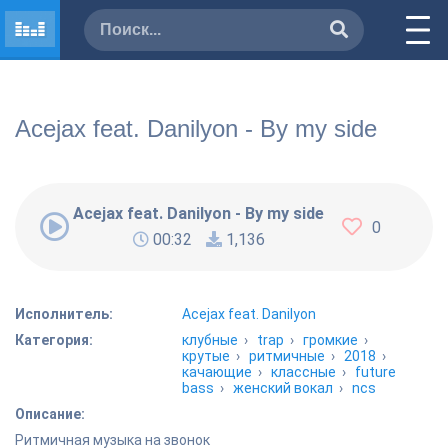
Acejax feat. Danilyon - By my side
Acejax feat. Danilyon - By my side
0
00:32
1,136
Исполнитель:
Acejax feat. Danilyon
Категория:
клубные
›
trap
›
громкие
›
крутые
›
ритмичные
›
2018
›
качающие
›
классные
›
future
bass
›
женский вокал
›
ncs
Описание:
Ритмичная музыка на звонок