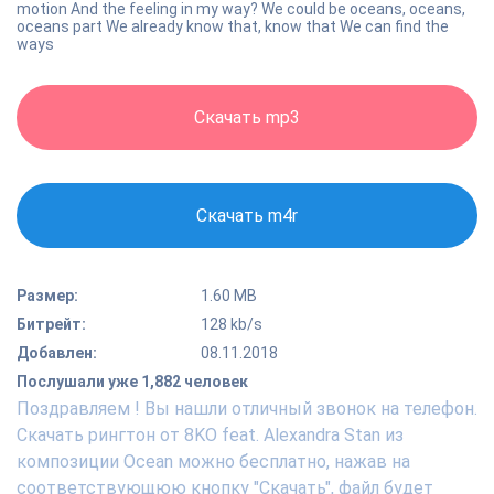
motion And the feeling in my way? We could be oceans, oceans,
oceans part We already know that, know that We can find the
ways
Скачать mp3
Скачать m4r
Размер:
1.60 MB
Битрейт:
128 kb/s
Добавлен:
08.11.2018
Послушали уже 1,882 человек
Поздравляем ! Вы нашли отличный звонок на телефон.
Скачать рингтон от 8KO feat. Alexandra Stan из
композиции Ocean можно бесплатно, нажав на
соответствующюю кнопку "Скачать", файл будет