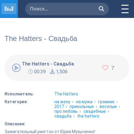
The Hatters - Свадьба
The Hatters - Свадьба
7
00:39
1,506
Исполнитель:
The Hatters
Категория:
на жену
›
на мужа
›
громкие
›
2017
›
прикольные
›
веселые
›
про любовь
›
свадебные
›
свадьба
›
the hatters
Описание:
Зажигательный рингтон от Юрия Музыченко!