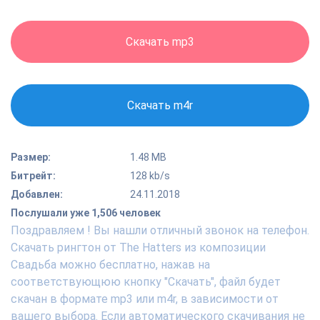
Скачать mp3
Скачать m4r
Размер:
1.48 MB
Битрейт:
128 kb/s
Добавлен:
24.11.2018
Послушали уже 1,506 человек
Поздравляем ! Вы нашли отличный звонок на телефон.
Скачать рингтон от The Hatters из композиции
Свадьба можно бесплатно, нажав на
соответствующюю кнопку "Скачать", файл будет
скачан в формате mp3 или m4r, в зависимости от
вашего выбора. Если автоматического скачивания не