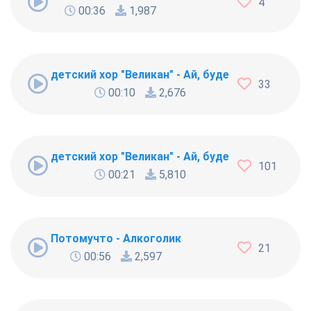
4
00:36
1,987
детский хор "Великан" - Ай, будет круто [27086
33
00:10
2,676
детский хор "Великан" - Ай, будет круто
101
00:21
5,810
Потомучто - Алкоголик
21
00:56
2,597