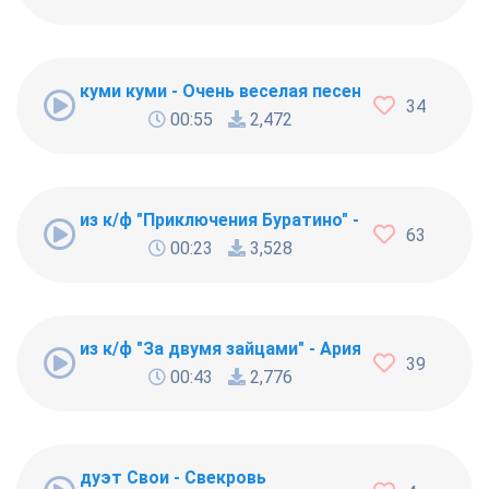
куми куми - Очень веселая песенка из лака ку
34
00:55
2,472
из к/ф "Приключения Буратино" - тема Тортилл
63
00:23
3,528
из к/ф "За двумя зайцами" - Ария Прони
39
00:43
2,776
дуэт Свои - Свекровь