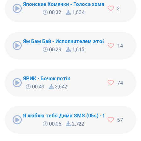
Японские Хомячки - Голоса хомяков
3
00:32
1,604
Ям Бам Бай - Исполнителем этой забавной музы
14
00:29
1,615
ЯРИК - Бочок потiк
74
00:49
3,642
Я люблю тебя Дима SMS (05s) - Я люблю тебя 
57
00:06
2,722