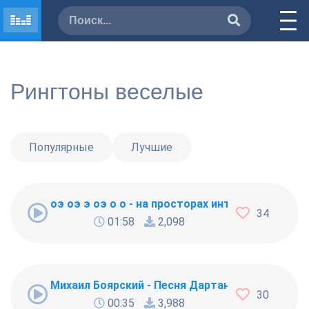
Рингтоны веселые
Популярные
Лучшие
оэ оэ э оэ о о - на просторах интернета так 
34
01:58
2,098
Михаил Боярский - Песня Дартаньяна (Мерси
30
00:35
3,988