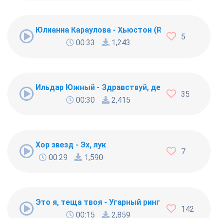
Юлианна Караулова - Хьюстон (Reznikov & Denis 
5
00:33
1,243
Ильдар Южный - Здравствуй, девочка свобода
35
00:30
2,415
Хор звезд - Эх, лук
7
00:29
1,590
Это я, теща твоя - Угарный рингтон на любим
142
00:15
2,859