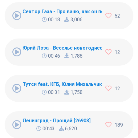
Сектор Газа - Про ваню, как он пошел к чужой 
52
00:18
3,006
Юрий Лоза - Веселье новогоднее
12
00:46
1,788
Тутси feat. КГБ, Юлия Михальчик, Никита Мали
12
00:31
1,758
Ленинград - Прощай [26908]
189
00:43
6,620