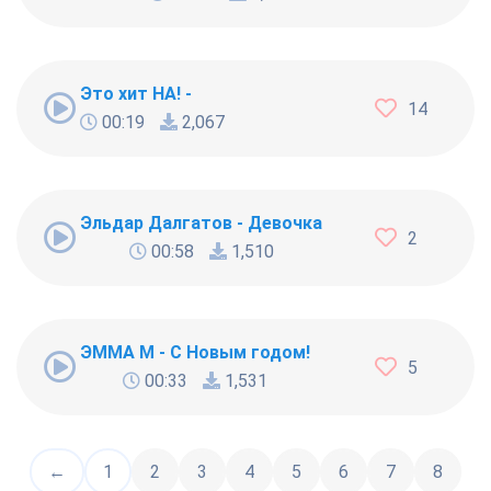
Это хит НА! -
14
00:19
2,067
Эльдар Далгатов - Девочка
2
00:58
1,510
ЭММА М - С Новым годом!
5
00:33
1,531
←
1
2
3
4
5
6
7
8