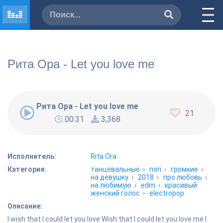
Рита Ора - Let you love me
Рита Ора - Let you love me
21
00:31
3,368
Исполнитель:
Rita Ora
Категория:
танцевальные
›
поп
›
громкие
›
на девушку
›
2018
›
про любовь
›
на любимую
›
edm
›
красивый
женский голос
›
electropop
Описание:
I wish that I could let you love Wish that I could let you love me I