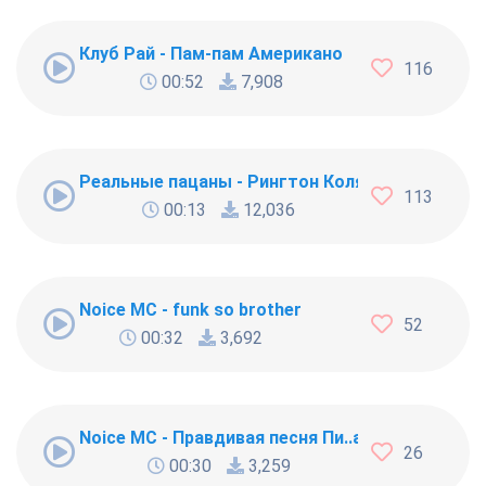
Клуб Рай - Пам-пам Американо
116
00:52
7,908
Реальные пацаны - Рингтон Коляна
113
00:13
12,036
Noice MC - funk so brother
52
00:32
3,692
Noice MC - Правдивая песня Пи..абола
26
00:30
3,259