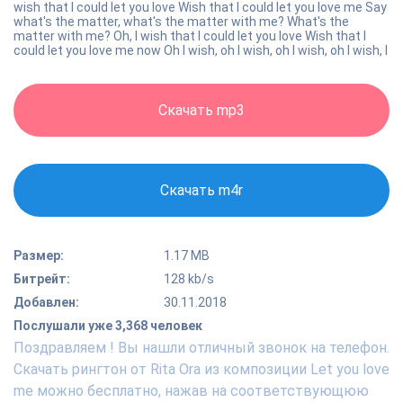
wish that I could let you love Wish that I could let you love me Say
what's the matter, what's the matter with me? What's the
matter with me? Oh, I wish that I could let you love Wish that I
could let you love me now Oh I wish, oh I wish, oh I wish, oh I wish, I
Скачать mp3
Скачать m4r
Размер:
1.17 MB
Битрейт:
128 kb/s
Добавлен:
30.11.2018
Послушали уже 3,368 человек
Поздравляем ! Вы нашли отличный звонок на телефон.
Скачать рингтон от Rita Ora из композиции Let you love
me можно бесплатно, нажав на соответствующюю