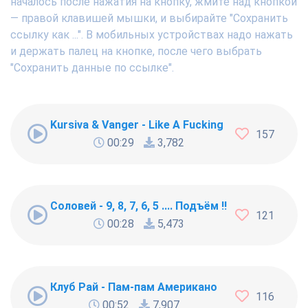
началось после нажатия на кнопку, жмите над кнопкой
— правой клавишей мышки, и выбирайте "Сохранить
ссылку как ...". В мобильных устройствах надо нажать
и держать палец на кнопке, после чего выбрать
"Сохранить данные по ссылке".
Kursiva & Vanger - Like A Fucking Newbie
157
00:29
3,782
Соловей - 9, 8, 7, 6, 5 .... Подъём !!!
121
00:28
5,473
Клуб Рай - Пам-пам Американо
116
00:52
7,907