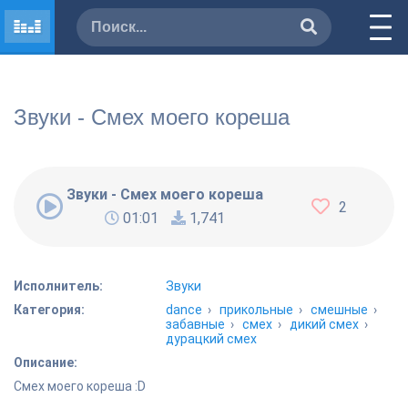
Звуки - Смех моего кореша
Звуки - Смех моего кореша
2
01:01
1,741
Исполнитель:
Звуки
Категория:
dance
›
прикольные
›
смешные
›
забавные
›
смех
›
дикий смех
›
дурацкий смех
Описание:
Смех моего кореша :D