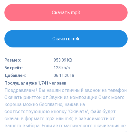
Скачать mp3
Скачать m4r
Размер:
953.39 KB
Битрейт:
128 kb/s
Добавлен:
06.11.2018
Послушали уже 1,741 человек
Поздравляем ! Вы нашли отличный звонок на телефон.
Скачать рингтон от Звуки из композиции Смех моего
кореша можно бесплатно, нажав на
соответствующюю кнопку "Скачать", файл будет
скачан в формате mp3 или m4r, в зависимости от
вашего выбора. Если автоматического скачивания не