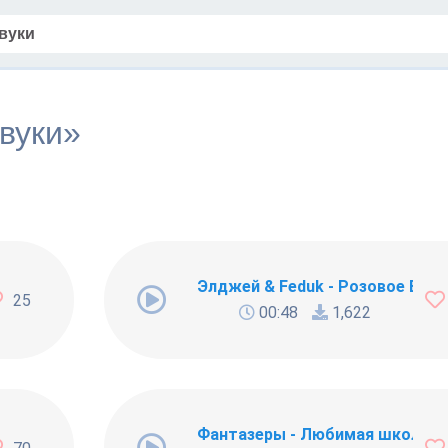
Звуки»
онок
Элджей & Feduk - Розовое Вино 
25
00:48
1,622
ыпленок Пио)
Фантазеры - Любимая школа