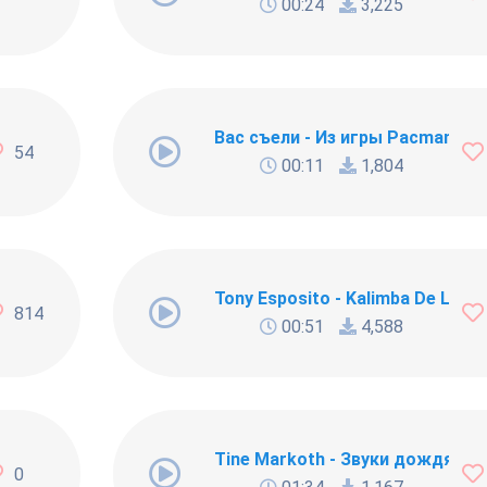
00:24
3,225
Вас съели - Из игры Pacman
54
00:11
1,804
Tony Esposito - Kalimba De Luna
814
00:51
4,588
ix)
Tine Markoth - Звуки дождя в 
0