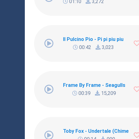
01:10
3,272
Il Pulcino Pio - Pi pi piu piu
00:42
3,023
Frame By Frame - Seagulls
00:39
15,209
Toby Fox - Undertale (Chime Rem