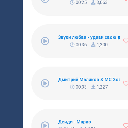
00:25
3,063
Звуки любви - удиви свою дев
00:36
1,200
Дмитрий Маликов & MC Хованск
00:33
1,227
Денди - Марио