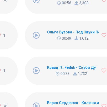
70
00:56
3,308
луев
Ольга Бузова - Под Звуки Поцелу
1
00:49
1,612
Кравц ft. Feduk - Скуби Ду
1
00:33
1,732
ские звуки
Верка Сердючка - Колюня и бая
76