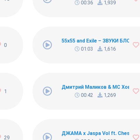
00:36
1,939
ушку этой Yuna
55x55 and Exile – ЗВУКИ БЛОГЕ
0
01:03
1,616
ий - Под бой курантов (пародия на Розовое вино) [2160
Дмитрий Маликов & MC Ховански
1
00:42
1,269
ДЖАМА x Jaspa Vol ft. Chesta -
29