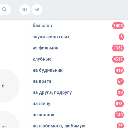
без слов
3408
звуки животных
6
из фильмов
1322
клубные
4537
на будильник
419
на врага
64
(Kolya Funk & Lavrushkin Radio Remix)
6
на друга, подругу
29
на жену
873
на звонок
149
на любимого, любимую
25