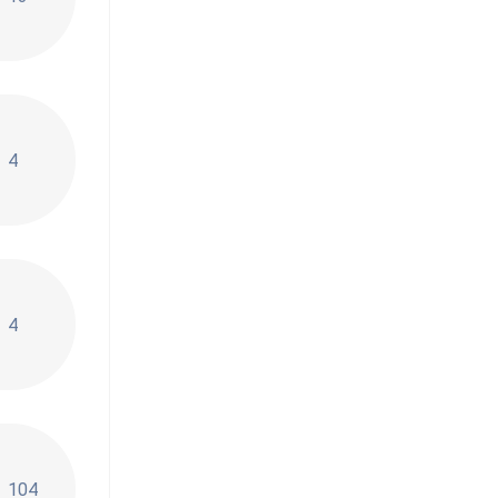
РОВ - Талантливый музыкант и блогер ЗВУКИ БЛОГЕРОВ ht
4
8]
й - Под бой курантов (пародия на Розовое вино)
4
 Звуки урбана
104