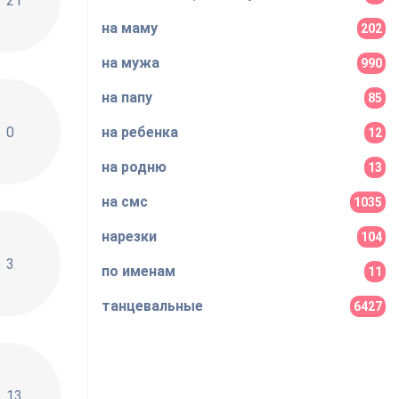
21
на маму
202
на мужа
990
на папу
85
ев (Alex Fit Remix)
0
на ребенка
12
на родню
13
на смс
1035
нарезки
104
3
по именам
11
танцевальные
6427
н
13