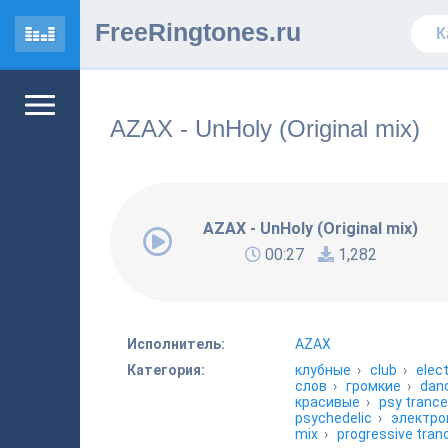
FreeRingtones.ru
AZAX - UnHoly (Original mix)
AZAX - UnHoly (Original mix)
00:27
1,282
Исполнитель:
AZAX
Категория:
клубные
›
club
›
elec
слов
›
громкие
›
dan
красивые
›
psy trance
psychedelic
›
электро
mix
›
progressive tran