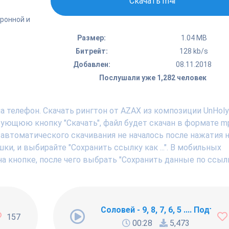
Скачать m4r
тронной и
Размер:
1.04 MB
Битрейт:
128 kb/s
Добавлен:
08.11.2018
Послушали уже 1,282 человек
 телефон. Скачать рингтон от AZAX из композиции UnHoly (
вующюю кнопку "Скачать", файл будет скачан в формате m
 автоматического скачивания не началось после нажатия н
, и выбирайте "Сохранить ссылку как ...". В мобильных
а кнопке, после чего выбрать "Сохранить данные по ссылк
ng Newbie
Соловей - 9, 8, 7, 6, 5 .... Подъём !
157
00:28
5,473