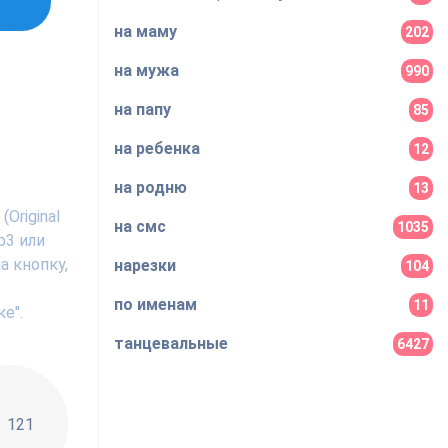
на маму
202
на мужа
990
на папу
85
на ребенка
12
на родню
13
Original
на смс
1035
p3 или
а кнопку,
нарезки
104
по именам
11
е".
танцевальные
6427
!!
121