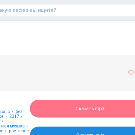
Скачать mp3
tronic
›
без
ce
›
2017
›
›
нная музыка
›
ce
›
psytrance