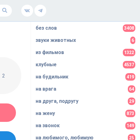
без слов
3408
звуки животных
6
из фильмов
1322
клубные
4537
2
на будильник
419
на врага
64
на друга, подругу
29
на жену
873
на звонок
149
на любимого, любимую
25