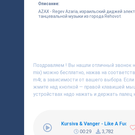
Описание:
AZAX - Regev Azaria, израильский диджей элек
танцевальной музыки из города Rehovot.
Поздравляем ! Вы нашли отличный звонок на
mix) можно бесплатно, нажав на соответст
m4r, в зависимости от вашего выбора. Если
жмите над кнопкой — правой клавишей мышки
устройствах надо нажать и держать палец н
Kursiva & Vanger - Like A Fucki
00:29
3,782