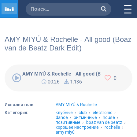
AMY MIYÚ & Rochelle - All good (Boaz
van de Beatz Dark Edit)
AMY MIYÚ & Rochelle - All good (Boaz van de Beat
0
00:26
1,136
Исполнитель:
AMY MIYÚ & Rochelle
Категория:
клубные
›
club
›
electronic
›
dance
›
ритмичные
›
house
›
позитивные
›
boaz van de beatz
›
хорошее настроение
›
rochelle
›
amy miyú