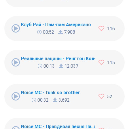
Клуб Рай - Пам-пам Американо
116
00:52
7,908
Реальные пацаны - Рингтон Коляна
115
00:13
12,037
Noice MC - funk so brother
52
00:32
3,692
Noice MC - Правдивая песня Пи..абола