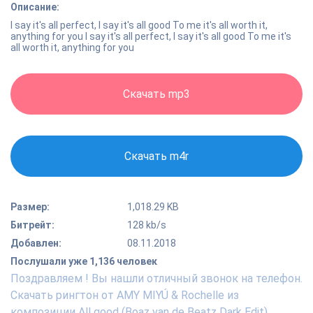
Описание:
I say it's all perfect, I say it's all good To me it's all worth it,
anything for you I say it's all perfect, I say it's all good To me it's
all worth it, anything for you
Скачать mp3
Скачать m4r
Размер:
1,018.29 KB
Битрейт:
128 kb/s
Добавлен:
08.11.2018
Послушали уже 1,136 человек
Поздравляем ! Вы нашли отличный звонок на телефон.
Скачать рингтон от AMY MIYÚ & Rochelle из
композиции All good (Boaz van de Beatz Dark Edit)