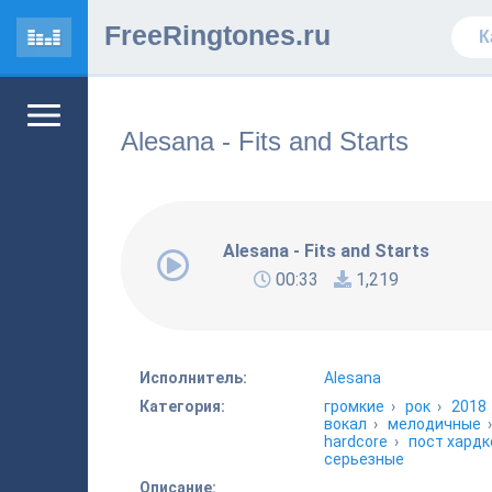
FreeRingtones.ru
Alesana - Fits and Starts
Alesana - Fits and Starts
00:33
1,219
Исполнитель:
Alesana
Категория:
громкие
›
рок
›
2018
вокал
›
мелодичные
hardcore
›
пост хардк
серьезные
Описание: