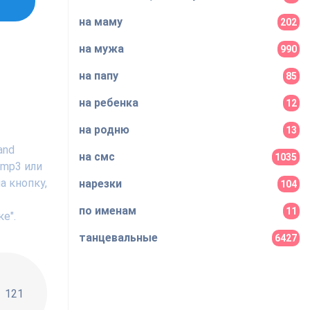
на маму
202
на мужа
990
на папу
85
на ребенка
12
на родню
13
and
на смс
1035
 mp3 или
а кнопку,
нарезки
104
по именам
11
е".
танцевальные
6427
!!
121