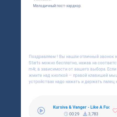
Мелодичный пост-хардкор.
Поздравляем ! Вы нашли отличный звонок на
Starts можно бесплатно, нажав на соответ
m4r, в зависимости от вашего выбора. Если
жмите над кнопкой — правой клавишей мышки
устройствах надо нажать и держать палец н
Kursiva & Vanger - Like A Fucki
00:29
3,783