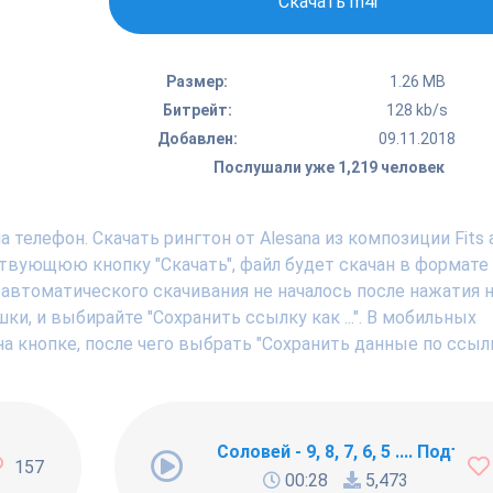
Скачать m4r
Размер:
1.26 MB
Битрейт:
128 kb/s
Добавлен:
09.11.2018
Послушали уже 1,219 человек
 телефон. Скачать рингтон от Alesana из композиции Fits 
ствующюю кнопку "Скачать", файл будет скачан в формате
 автоматического скачивания не началось после нажатия н
, и выбирайте "Сохранить ссылку как ...". В мобильных
а кнопке, после чего выбрать "Сохранить данные по ссылк
ng Newbie
Соловей - 9, 8, 7, 6, 5 .... Подъём !
157
00:28
5,473