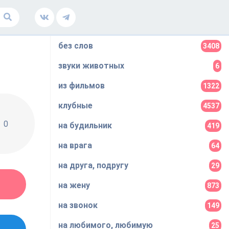
без слов
3408
звуки животных
6
из фильмов
1322
клубные
4537
0
на будильник
419
на врага
64
на друга, подругу
29
на жену
873
на звонок
149
на любимого, любимую
25