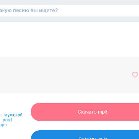
Скачать mp3
›
мужской
›
post
ор
›