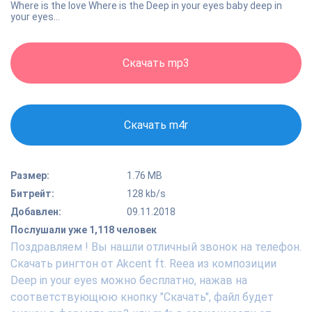
Where is the love Where is the Deep in your eyes baby deep in
your eyes…
Скачать mp3
Скачать m4r
Размер:
1.76 MB
Битрейт:
128 kb/s
Добавлен:
09.11.2018
Послушали уже 1,118 человек
Поздравляем ! Вы нашли отличный звонок на телефон.
Скачать рингтон от Akcent ft. Reea из композиции
Deep in your eyes можно бесплатно, нажав на
соответствующюю кнопку "Скачать", файл будет