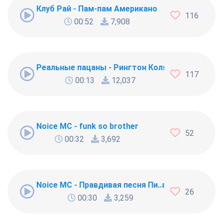
Клуб Рай - Пам-пам Американо
116
00:52
7,908
Реальные пацаны - Рингтон Коляна
117
00:13
12,037
Noice MC - funk so brother
52
00:32
3,692
Noice MC - Правдивая песня Пи..абола
26
00:30
3,259