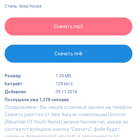
Стиль: deep house
Скачать mp3
Скачать m4r
Размер:
1.30 MB
Битрейт:
128 kb/s
Добавлен:
09.11.2018
Послушали уже 1,378 человек
Поздравляем ! Вы нашли отличный звонок на телефон.
Скачать рингтон от Aine Aura из композиции Uncover
(Mountain Of Youth Remix) можно бесплатно, нажав на
соответствующюю кнопку "Скачать", файл будет
скачан в формате mp3 или m4r, в зависимости от