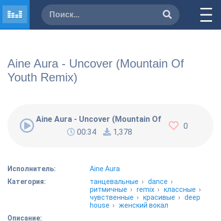
Aine Aura - Uncover (Mountain Of
Youth Remix)
Aine Aura - Uncover (Mountain Of Youth Remix)
0
00:34
1,378
Исполнитель:
Aine Aura
Категория:
танцевальные
›
dance
›
ритмичные
›
remix
›
классные
›
чувственные
›
красивые
›
deep
house
›
женский вокал
Описание: