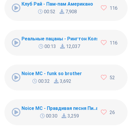
Клуб Рай - Пам-пам Американо
116
00:52
7,908
Реальные пацаны - Рингтон Коляна
116
00:13
12,037
Noice MC - funk so brother
52
00:32
3,692
Noice MC - Правдивая песня Пи..абола
26
00:30
3,259