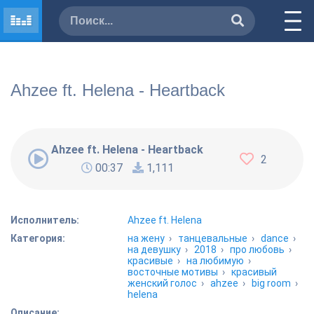
Ahzee ft. Helena - Heartback
Ahzee ft. Helena - Heartback
2
00:37
1,111
Исполнитель:
Ahzee ft. Helena
Категория:
на жену
›
танцевальные
›
dance
›
на девушку
›
2018
›
про любовь
›
красивые
›
на любимую
›
восточные мотивы
›
красивый
женский голос
›
ahzee
›
big room
›
helena
Описание: