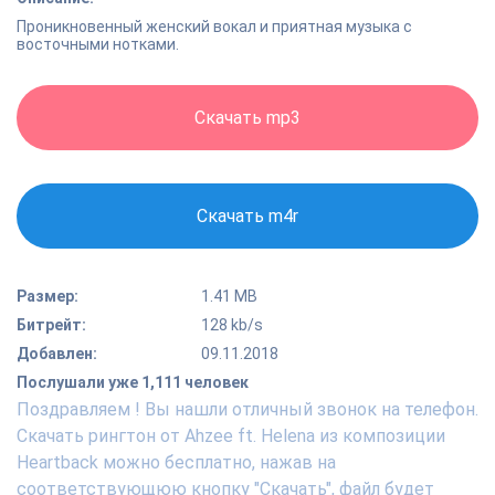
Проникновенный женский вокал и приятная музыка с
восточными нотками.
Скачать mp3
Скачать m4r
Размер:
1.41 MB
Битрейт:
128 kb/s
Добавлен:
09.11.2018
Послушали уже 1,111 человек
Поздравляем ! Вы нашли отличный звонок на телефон.
Скачать рингтон от Ahzee ft. Helena из композиции
Heartback можно бесплатно, нажав на
соответствующюю кнопку "Скачать", файл будет