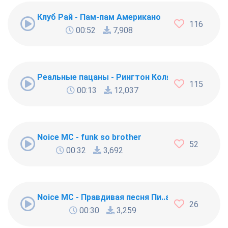
Клуб Рай - Пам-пам Американо
116
00:52
7,908
Реальные пацаны - Рингтон Коляна
115
00:13
12,037
Noice MC - funk so brother
52
00:32
3,692
Noice MC - Правдивая песня Пи..абола
26
00:30
3,259