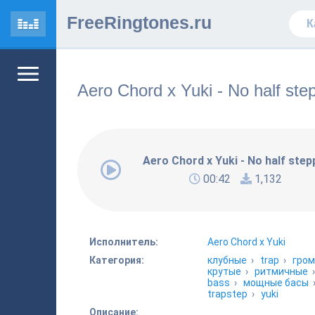
FreeRingtones.ru
Aero Chord x Yuki - No half ste
Aero Chord x Yuki - No half step
00:42
1,132
Исполнитель:
Aero Chord x Yuki
Категория:
клубные
›
trap
›
гром
крутые
›
ритмичные
bass
›
мощные басы
trapstep
›
yuki
Описание: