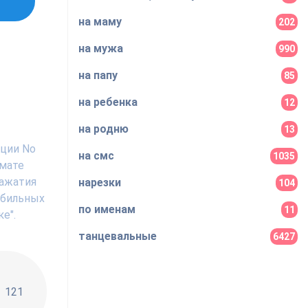
на маму
202
на мужа
990
на папу
85
на ребенка
12
на родню
13
иции No
на смс
1035
рмате
нажатия
нарезки
104
мобильных
по именам
11
е".
танцевальные
6427
!!
121