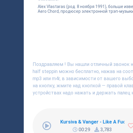
Alex Vlastaras (род. 8 ноября 1991), больше изв
Aero Chord, продюсер электронной трэп-музыки
Поздравляем ! Вы нашли отличный звонок на
half steppin можно бесплатно, нажав на со
mp3 или m4r, в зависимости от вашего выбо
на кнопку, жмите над кнопкой — правой кла
устройствах надо нажать и держать палец н
Kursiva & Vanger - Like A Fucki
00:29
3,783