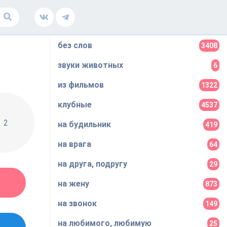
без слов
3408
звуки животных
6
из фильмов
1322
клубные
4537
2
на будильник
419
на врага
64
на друга, подругу
29
на жену
873
на звонок
149
на любимого, любимую
25