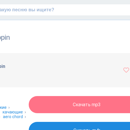
ppin
pin
Скачать mp3
кие
›
›
качающие
›
›
aero chord
›