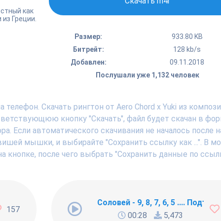
Скачать m4r
естный как
 из Греции.
Размер:
933.80 KB
Битрейт:
128 kb/s
Добавлен:
09.11.2018
Послушали уже 1,132 человек
 телефон. Скачать рингтон от Aero Chord x Yuki из композ
ответствующюю кнопку "Скачать", файл будет скачан в фо
ра. Если автоматического скачивания не началось после 
вишей мышки, и выбирайте "Сохранить ссылку как ...". В 
а кнопке, после чего выбрать "Сохранить данные по ссылк
ng Newbie
Соловей - 9, 8, 7, 6, 5 .... Подъём !
157
00:28
5,473