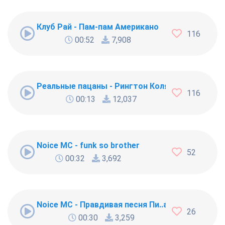
Клуб Рай - Пам-пам Американо
116
00:52
7,908
Реальные пацаны - Рингтон Коляна
116
00:13
12,037
Noice MC - funk so brother
52
00:32
3,692
Noice MC - Правдивая песня Пи..абола
26
00:30
3,259