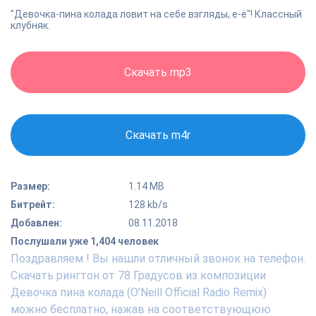
"Девочка-пина колада ловит на себе взгляды, е-ё"! Классный
клубняк.
Скачать mp3
Скачать m4r
Размер:
1.14 MB
Битрейт:
128 kb/s
Добавлен:
08.11.2018
Послушали уже 1,404 человек
Поздравляем ! Вы нашли отличный звонок на телефон.
Скачать рингтон от 78 Градусов из композиции
Девочка пина колада (O'Neill Official Radio Remix)
можно бесплатно, нажав на соответствующюю