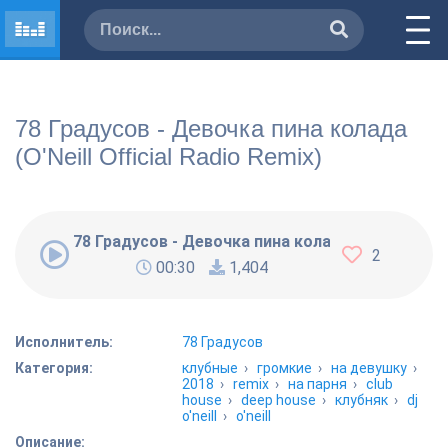
78 Градусов - Девочка пина колада
(O'Neill Official Radio Remix)
78 Градусов - Девочка пина колада (O'Neill Offic
2
00:30
1,404
Исполнитель:
78 Градусов
Категория:
клубные
›
громкие
›
на девушку
›
2018
›
remix
›
на парня
›
club
house
›
deep house
›
клубняк
›
dj
o'neill
›
o'neill
Описание: