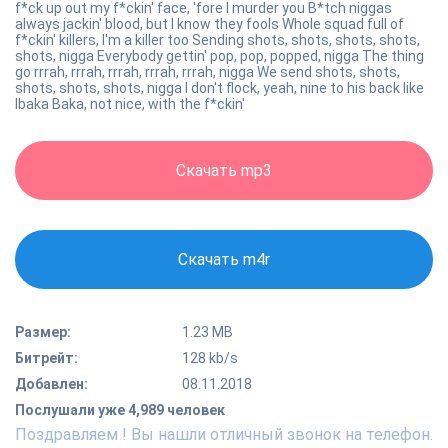
f*ck up out my f*ckin' face, 'fore I murder you B*tch niggas
always jackin' blood, but I know they fools Whole squad full of
f*ckin' killers, I'm a killer too Sending shots, shots, shots, shots,
shots, nigga Everybody gettin' pop, pop, popped, nigga The thing
go rrrah, rrrah, rrrah, rrrah, rrrah, nigga We send shots, shots,
shots, shots, shots, nigga I don't flock, yeah, nine to his back like
Ibaka Baka, not nice, with the f*ckin'
Скачать mp3
Скачать m4r
Размер:
1.23 MB
Битрейт:
128 kb/s
Добавлен:
08.11.2018
Послушали уже 4,989 человек
Поздравляем ! Вы нашли отличный звонок на телефон.