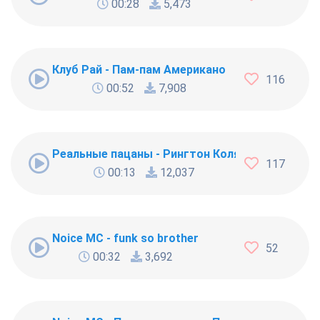
00:28
5,473
Клуб Рай - Пам-пам Американо
116
00:52
7,908
Реальные пацаны - Рингтон Коляна
117
00:13
12,037
Noice MC - funk so brother
52
00:32
3,692