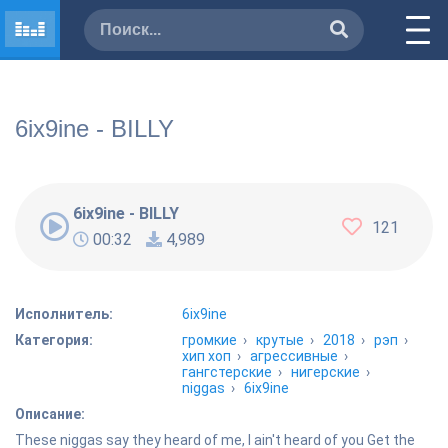
6ix9ine - BILLY
6ix9ine - BILLY
121
00:32
4,989
Исполнитель:
6ix9ine
Категория:
громкие
›
крутые
›
2018
›
рэп
›
хип хоп
›
агрессивные
›
гангстерские
›
нигерские
›
niggas
›
6ix9ine
Описание:
These niggas say they heard of me, I ain't heard of you Get the