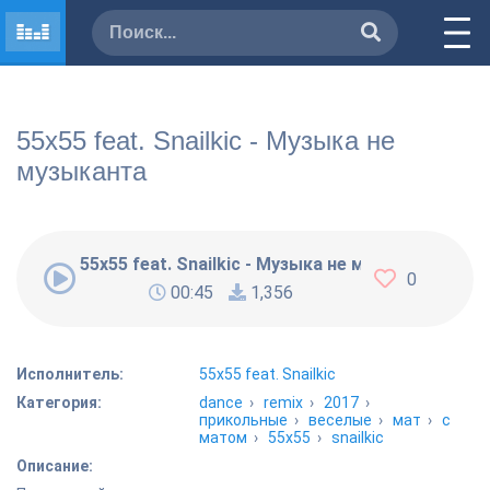
55x55 feat. Snailkic - Музыка не
музыканта
55x55 feat. Snailkic - Музыка не музыканта
0
00:45
1,356
Исполнитель:
55x55 feat. Snailkic
Категория:
dance
›
remix
›
2017
›
прикольные
›
веселые
›
мат
›
с
матом
›
55x55
›
snailkic
Описание: