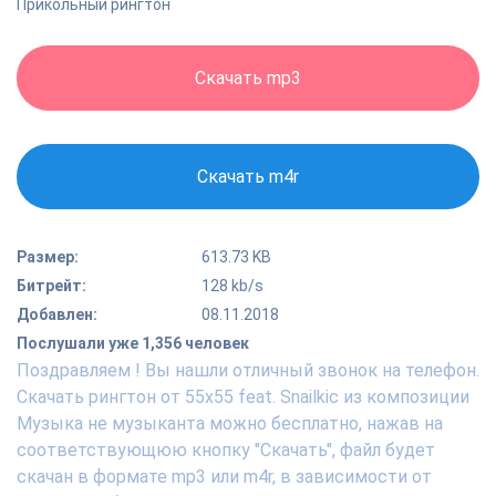
Прикольный рингтон
Скачать mp3
Скачать m4r
Размер:
613.73 KB
Битрейт:
128 kb/s
Добавлен:
08.11.2018
Послушали уже 1,356 человек
Поздравляем ! Вы нашли отличный звонок на телефон.
Скачать рингтон от 55x55 feat. Snailkic из композиции
Музыка не музыканта можно бесплатно, нажав на
соответствующюю кнопку "Скачать", файл будет
скачан в формате mp3 или m4r, в зависимости от