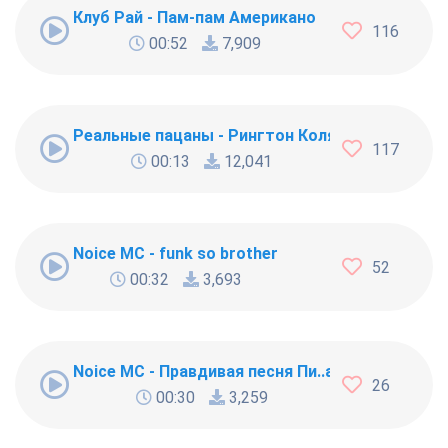
Клуб Рай - Пам-пам Американо
116
00:52
7,909
Реальные пацаны - Рингтон Коляна
117
00:13
12,041
Noice MC - funk so brother
52
00:32
3,693
Noice MC - Правдивая песня Пи..абола
26
00:30
3,259