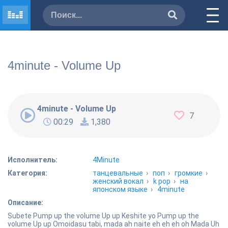
4minute - Volume Up
4minute - Volume Up
7
00:29
1,380
Исполнитель:
4Minute
Категория:
танцевальные
›
поп
›
громкие
›
женский вокал
›
k pop
›
на
японском языке
›
4minute
Описание:
Subete Pump up the volume Up up Keshite yo Pump up the
volume Up up Omoidasu tabi, mada ah naite eh eh eh oh Mada Uh