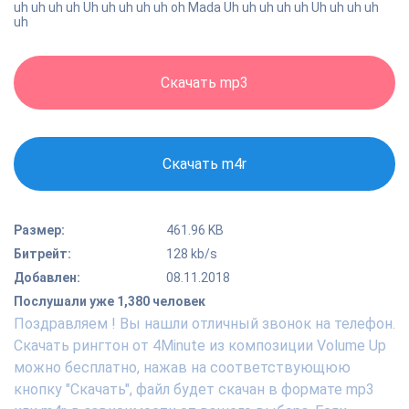
uh uh uh uh Uh uh uh uh uh oh Mada Uh uh uh uh uh Uh uh uh uh
uh
Скачать mp3
Скачать m4r
Размер:
461.96 KB
Битрейт:
128 kb/s
Добавлен:
08.11.2018
Послушали уже 1,380 человек
Поздравляем ! Вы нашли отличный звонок на телефон.
Скачать рингтон от 4Minute из композиции Volume Up
можно бесплатно, нажав на соответствующюю
кнопку "Скачать", файл будет скачан в формате mp3