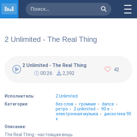
2 Unlimited - The Real Thing
2 Unlimited - The Real Thing
42
00:26
2,392
Исполнитель:
2 Unlimited
Категория:
без слов
›
громкие
›
dance
›
ретро
›
2 unlimited
›
90 е
›
электронная музыка
›
дискотека 90
х
Описание:
The Real Thing - настоящая вещь