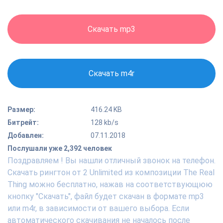
Скачать mp3
Скачать m4r
Размер:
416.24 KB
Битрейт:
128 kb/s
Добавлен:
07.11.2018
Послушали уже 2,392 человек
Поздравляем ! Вы нашли отличный звонок на телефон.
Скачать рингтон от 2 Unlimited из композиции The Real
Thing можно бесплатно, нажав на соответствующюю
кнопку "Скачать", файл будет скачан в формате mp3
или m4r, в зависимости от вашего выбора. Если
автоматического скачивания не началось после