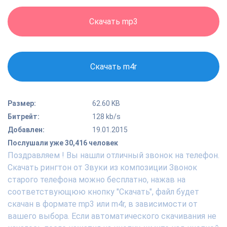
Скачать mp3
Скачать m4r
Размер:
62.60 KB
Битрейт:
128 kb/s
Добавлен:
19.01.2015
Послушали уже 30,416 человек
Поздравляем ! Вы нашли отличный звонок на телефон.
Скачать рингтон от Звуки из композиции Звонок
старого телефона можно бесплатно, нажав на
соответствующюю кнопку "Скачать", файл будет
скачан в формате mp3 или m4r, в зависимости от
вашего выбора. Если автоматического скачивания не