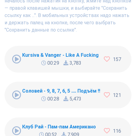
началось после нажатия на кнопку, жмите над кнопкой
— правой клавишей мышки, и выбирайте "Сохранить
ссылку как ...". В мобильных устройствах надо нажать
и держать палец на кнопке, после чего выбрать
"Сохранить данные по ссылке".
Kursiva & Vanger - Like A Fucking Newbie
157
00:29
3,783
Соловей - 9, 8, 7, 6, 5 .... Подъём !!!
121
00:28
5,473
Клуб Рай - Пам-пам Американо
116
00:52
7,909