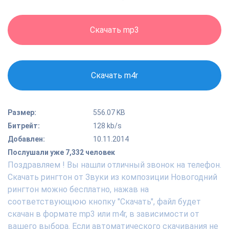
Скачать mp3
Скачать m4r
Размер:
556.07 KB
Битрейт:
128 kb/s
Добавлен:
10.11.2014
Послушали уже 7,332 человек
Поздравляем ! Вы нашли отличный звонок на телефон.
Скачать рингтон от Звуки из композиции Новогодний
рингтон можно бесплатно, нажав на
соответствующюю кнопку "Скачать", файл будет
скачан в формате mp3 или m4r, в зависимости от
вашего выбора. Если автоматического скачивания не