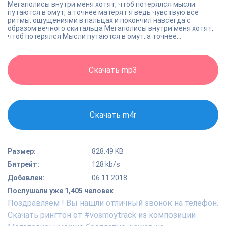
Мегаполисы внутри меня хотят, чтоб потерялся мысли
путаются в омут, а точнее матерят я ведь чувствую все
ритмы, ощущениями в пальцах и покончил навсегда с
образом вечного скитальца Мегаполисы внутри меня хотят,
чтоб потерялся Мысли путаются в омут, а точнее...
Скачать mp3
Скачать m4r
Размер:
828.49 KB
Битрейт:
128 kb/s
Добавлен:
06.11.2018
Послушали уже 1,405 человек
Поздравляем ! Вы нашли отличный звонок на телефон.
Скачать рингтон от #vosmoytrack из композиции