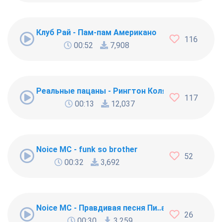
Клуб Рай - Пам-пам Американо
116
00:52
7,908
Реальные пацаны - Рингтон Коляна
117
00:13
12,037
Noice MC - funk so brother
52
00:32
3,692
Noice MC - Правдивая песня Пи..абола
26
00:30
3,259