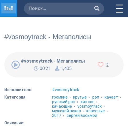
#vosmoytrack - Мегаполисы
#vosmoytrack - Мегаполисы
2
00:21
1,405
Исполнитель:
#vosmoytrack
Категория:
громкие
›
крутые
›
рэп
›
качает
›
русский рэп
›
хип хоп
›
качающие
›
vosmoytrack
›
мужской вокал
›
классные
›
2017
›
сергей восьмой
Описание: