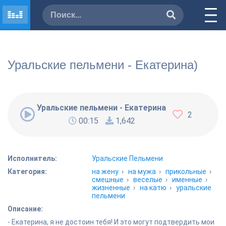
Уральские пельмени - Екатерина)
Уральские пельмени - Екатерина)
2
00:15
1,642
Исполнитель:
Уральские Пельмени
Категория:
на жену
›
на мужа
›
прикольные
›
смешные
›
веселые
›
именные
›
жизненные
›
на катю
›
уральские
пельмени
Описание:
- Екатерина, я не достоин тебя! И это могут подтвердить мои