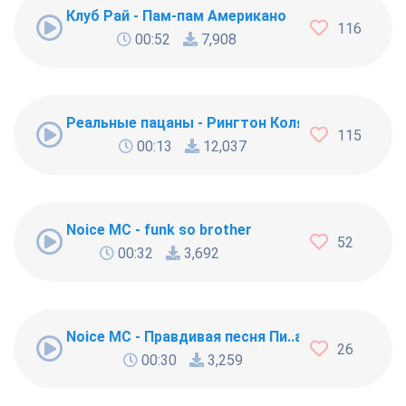
Клуб Рай - Пам-пам Американо
116
00:52
7,908
Реальные пацаны - Рингтон Коляна
115
00:13
12,037
Noice MC - funk so brother
52
00:32
3,692
Noice MC - Правдивая песня Пи..абола
26
00:30
3,259