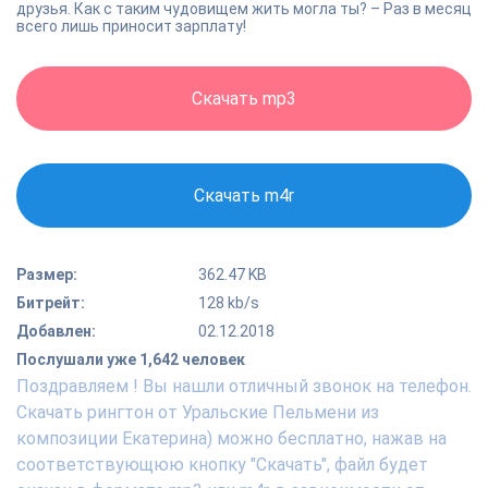
друзья. Как с таким чудовищем жить могла ты? – Раз в месяц
всего лишь приносит зарплату!
Скачать mp3
Скачать m4r
Размер:
362.47 KB
Битрейт:
128 kb/s
Добавлен:
02.12.2018
Послушали уже 1,642 человек
Поздравляем ! Вы нашли отличный звонок на телефон.
Скачать рингтон от Уральские Пельмени из
композиции Екатерина) можно бесплатно, нажав на
соответствующюю кнопку "Скачать", файл будет