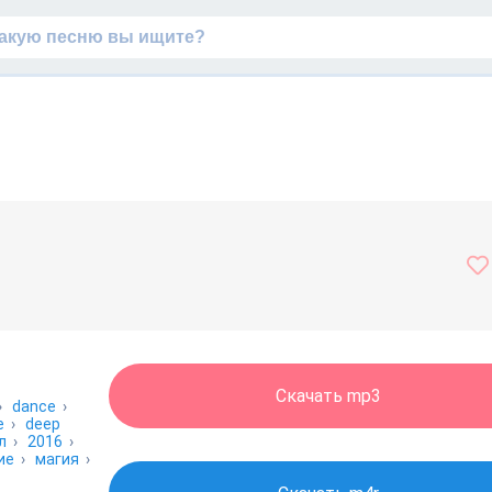
Скачать mp3
›
dance
›
е
›
deep
л
›
2016
›
ие
›
магия
›