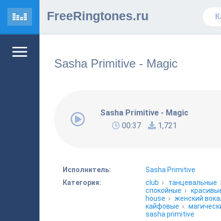
FreeRingtones.ru
Sasha Primitive - Magic
Sasha Primitive - Magic
00:37
1,721
Исполнитель:
Sasha Primitive
Категория:
club
›
танцевальные
спокойные
›
красивы
house
›
женский вока
кайфовые
›
магическ
sasha primitive