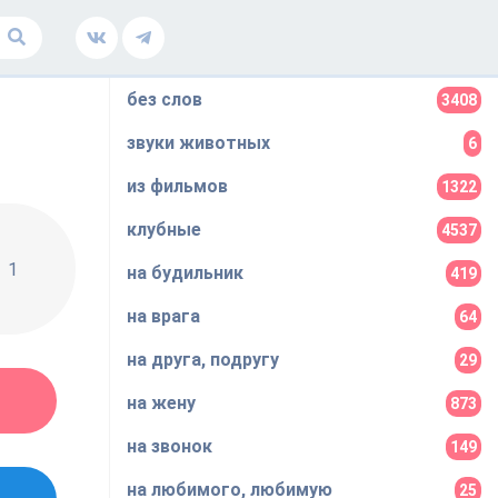
без слов
3408
звуки животных
6
из фильмов
1322
клубные
4537
1
на будильник
419
на врага
64
на друга, подругу
29
на жену
873
на звонок
149
на любимого, любимую
25