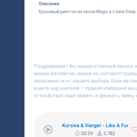
Описание:
Красивый рингтон из песни Magic в стиле Deep
Поздравляем ! Вы нашли отличный звонок на
можно бесплатно, нажав на соответствующю
зависимости от вашего выбора. Если автома
жмите над кнопкой — правой клавишей мышки
устройствах надо нажать и держать палец н
Kursiva & Vanger - Like A Fucki
00:29
3,782