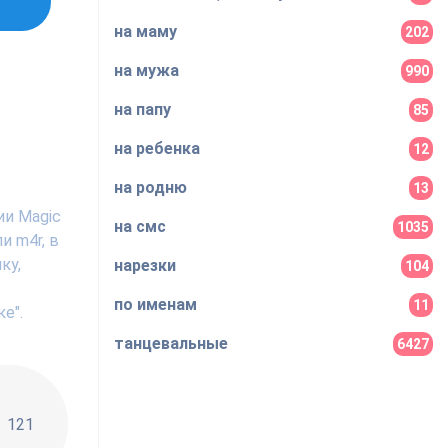
на маму
202
на мужа
990
на папу
85
на ребенка
12
на родню
13
ии Magic
на смс
1035
и m4r, в
ку,
нарезки
104
по именам
11
е".
танцевальные
6427
!!
121