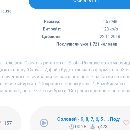
Скачать m4r
 House
Размер:
1.57 MB
Битрейт:
128 kb/s
Добавлен:
22.11.2018
Послушали уже 1,721 человек
 телефон. Скачать рингтон от Sasha Primitive из композиц
ю кнопку "Скачать", файл будет скачан в формате mp3 ил
тического скачивания не началось после нажатия на кноп
, и выбирайте "Сохранить ссылку как ...". В мобильных
а кнопке, после чего выбрать "Сохранить данные по ссылк
ng Newbie
Соловей - 9, 8, 7, 6, 5 .... Подъём !
157
00:28
5,473