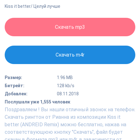
Kiss it better/ Целуй лучше
Скачать mp3
Скачать m4r
Размер:
1.96 MB
Битрейт:
128 kb/s
Добавлен:
08.11.2018
Послушали уже 1,555 человек
Поздравляем ! Вы нашли отличный звонок на телефон.
Скачать рингтон от Рианна из композиции Kiss it
better (ANDREID Remix) можно бесплатно, нажав на
соответствующюю кнопку "Скачать", файл будет
скачан в формате mp3 или m4r, в зависимости от