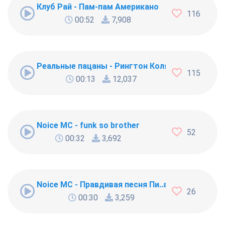
Клуб Рай - Пам-пам Американо
116
00:52
7,908
Реальные пацаны - Рингтон Коляна
115
00:13
12,037
Noice MC - funk so brother
52
00:32
3,692
Noice MC - Правдивая песня Пи..абола
26
00:30
3,259