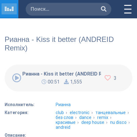
Рианна - Kiss it better (ANDREID
Remix)
Рианна - Kiss it better (ANDREID Remix)
3
00:51
1,555
Исполнитель:
Рианна
Категория:
club
›
electronic
›
танцевальные
›
без слов
›
dance
›
remix
›
красивые
›
deep house
›
nu disco
›
andreid
Описание: