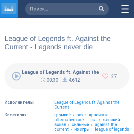
League of Legends ft. Against the
Current - Legends never die
League of Legends ft. Against the Current - Lege
27
00:30
4,612
Исполнитель:
League of Legends ft. Against the
Current
Категория:
громкие
›
рок
›
красивые
›
alternative rock
›
ost
›
женский
вокал
›
сильные
›
against the
current
›
из игры
›
league of legends