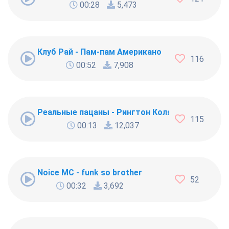
00:28
5,473
Клуб Рай - Пам-пам Американо
116
00:52
7,908
Реальные пацаны - Рингтон Коляна
115
00:13
12,037
Noice MC - funk so brother
52
00:32
3,692