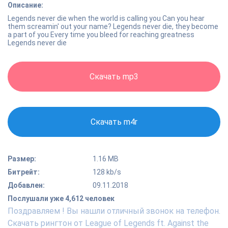
Описание:
Legends never die when the world is calling you Can you hear
them screamin' out your name? Legends never die, they become
a part of you Every time you bleed for reaching greatness
Legends never die
Скачать mp3
Скачать m4r
Размер:
1.16 MB
Битрейт:
128 kb/s
Добавлен:
09.11.2018
Послушали уже 4,612 человек
Поздравляем ! Вы нашли отличный звонок на телефон.
Скачать рингтон от League of Legends ft. Against the