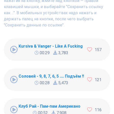
нажатия на кнопку, жмите над кнопкой — правой
клавишей мышки, и выбирайте "Сохранить ссылку
как ...". В мобильных устройствах надо нажать и
держать палец на кнопке, после чего выбрать
"Сохранить данные по ссылке".
Kursiva & Vanger - Like A Fucking Newbie
157
00:29
3,783
Соловей - 9, 8, 7, 6, 5 .... Подъём !!!
121
00:28
5,473
Клуб Рай - Пам-пам Американо
116
00:52
7,908