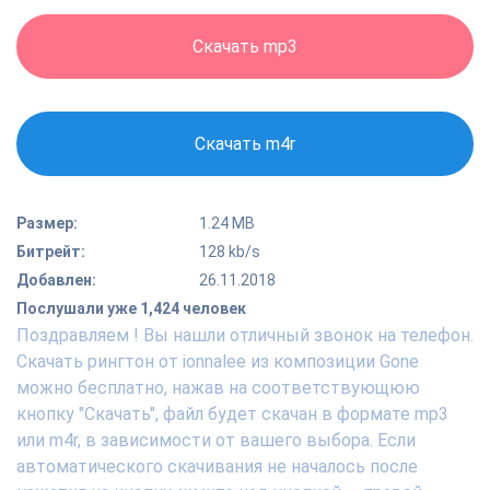
Скачать mp3
Скачать m4r
Размер:
1.24 MB
Битрейт:
128 kb/s
Добавлен:
26.11.2018
Послушали уже 1,424 человек
Поздравляем ! Вы нашли отличный звонок на телефон.
Скачать рингтон от ionnalee из композиции Gone
можно бесплатно, нажав на соответствующюю
кнопку "Скачать", файл будет скачан в формате mp3
или m4r, в зависимости от вашего выбора. Если
автоматического скачивания не началось после