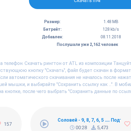
Скачать m4r
Размер:
1.48 MB
Битрейт:
128 kb/s
Добавлен:
08.11.2018
Послушали уже 2,162 человек
а телефон. Скачать рингтон от ATL из композиции Танцуй
тствующюю кнопку "Скачать", файл будет скачан в форма
Если автоматического скачивания не началось после нажат
ей мышки, и выбирайте "Сохранить ссылку как ...". В моб
а кнопке, после чего выбрать "Сохранить данные по ссылк
ng Newbie
Соловей - 9, 8, 7, 6, 5 .... Подъём !
157
00:28
5,473