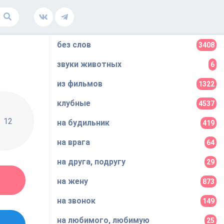
без слов
3408
звуки животных
6
из фильмов
1322
клубные
4537
12
на будильник
419
на врага
64
на друга, подругу
29
на жену
873
на звонок
149
на любимого, любимую
25