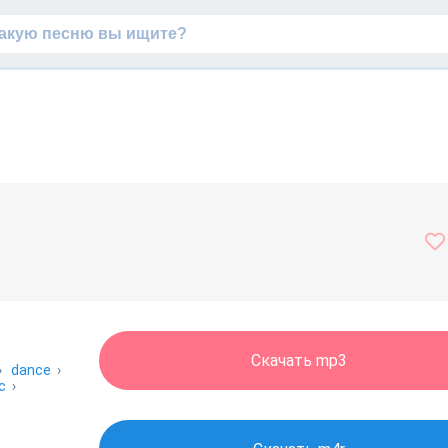
Скачать mp3
›
dance
›
с
›