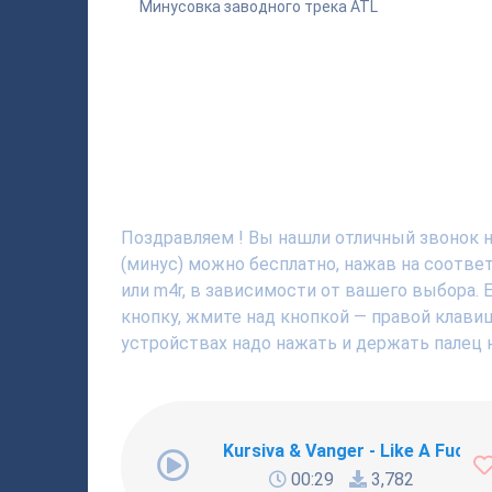
Минусовка заводного трека ATL
Поздравляем ! Вы нашли отличный звонок н
(минус) можно бесплатно, нажав на соотве
или m4r, в зависимости от вашего выбора. 
кнопку, жмите над кнопкой — правой клавиш
устройствах надо нажать и держать палец н
Kursiva & Vanger - Like A Fucki
00:29
3,782