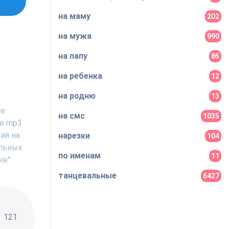
на маму
202
на мужа
990
на папу
85
на ребенка
12
на родню
13
те
на смс
1035
те mp3
ия на
нарезки
104
ильных
по именам
11
е".
танцевальные
6427
!!
121