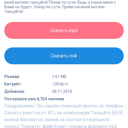
моей могиле танцуйте! Похер по сути. Ведь отныне меня с
Вами не будет. Похер по сути. Прямо на моей могиле
танцуйте!
Скачать mp3
Скачать m4r
Размер:
1.61 MB
Битрейт:
128 kb/s
Добавлен:
08.11.2018
Послушали уже 4,754 человек
Поздравляем ! Вы нашли отличный звонок на телефон.
Скачать рингтон от ATL из композиции Танцуйте [659]
можно бесплатно, нажав на соответствующюю
кнопку "Скачать", файл будет скачан в формате mp3