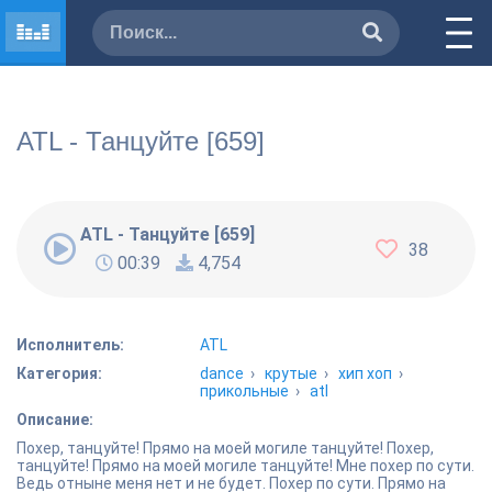
ATL - Танцуйте [659]
ATL - Танцуйте [659]
38
00:39
4,754
Исполнитель:
ATL
Категория:
dance
›
крутые
›
хип хоп
›
прикольные
›
atl
Описание:
Похер, танцуйте! Прямо на моей могиле танцуйте! Похер,
танцуйте! Прямо на моей могиле танцуйте! Мне похер по сути.
Ведь отныне меня нет и не будет. Похер по сути. Прямо на