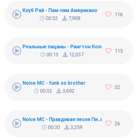
Клуб Рай - Пам-пам Американо
116
00:52
7,908
Реальные пацаны - Рингтон Коляна
115
00:13
12,037
Noice MC - funk so brother
52
00:32
3,692
Noice MC - Правдивая песня Пи..абола
26
00:30
3,259