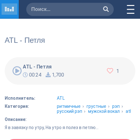
ATL - Петля
ATL - Петля
1
00:24
1,700
Исполнитель:
ATL
Категория:
ритмичные
›
грустные
›
рэп
›
русский рэп
›
мужской вокал
›
atl
Описание:
Я в завязку по утру, На утро я полез в петлю...