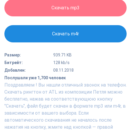
Скачать mp3
Скачать m4r
Размер:
939.71 KB
Битрейт:
128 kb/s
Добавлен:
08.11.2018
Послушали уже 1,700 человек
Поздравляем ! Вы нашли отличный звонок на телефон.
Скачать рингтон от ATL из композиции Петля можно
бесплатно, нажав на соответствующюю кнопку
"Скачать", файл будет скачан в формате mp3 или m4r, в
зависимости от вашего выбора. Если
автоматического скачивания не началось после
нажатия на кнопку, жмите над кнопкой — правой