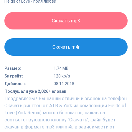
Fields of Love - поля любви
Скачать mp3
Скачать m4r
Размер:
1.74 MB
Битрейт:
128 kb/s
Добавлен:
08.11.2018
Послушали уже 2,026 человек
Поздравляем ! Вы нашли отличный звонок на телефон.
Скачать рингтон от ATB & York из композиции Fields of
Love (York Remix) можно бесплатно, нажав на
соответствующюю кнопку "Скачать", файл будет
скачан в формате mp3 или m4r, в зависимости от