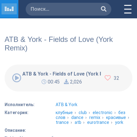
ATB & York - Fields of Love (York
Remix)
ATB & York - Fields of Love (York Remix)
32
00:45
2,026
Исполнитель:
ATB & York
Категория:
клубные
›
club
›
electronic
›
без
слов
›
dance
›
remix
›
красивые
›
trance
›
atb
›
eurotrance
›
york
Описание: