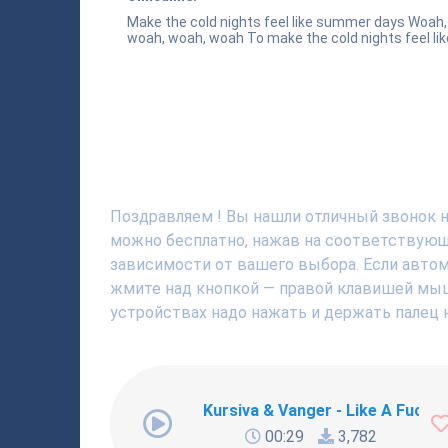
Make the cold nights feel like summer days Woah
woah, woah, woah To make the cold nights feel l
Поздравляем ! Вы нашли отличный звонок на
можно бесплатно, нажав на соответствующю
зависимости от вашего выбора. Если автома
жмите над кнопкой — правой клавишей мышки
устройствах надо нажать и держать палец н
Kursiva & Vanger - Like A Fucki
00:29
3,782