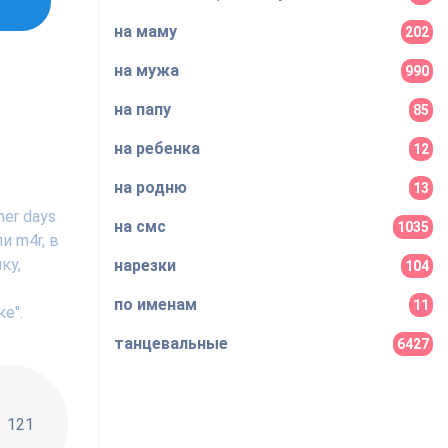
на маму
202
на мужа
990
на папу
85
на ребенка
12
на родню
13
er days
на смс
1035
и m4r, в
ку,
нарезки
104
по именам
11
е".
танцевальные
6427
!!
121