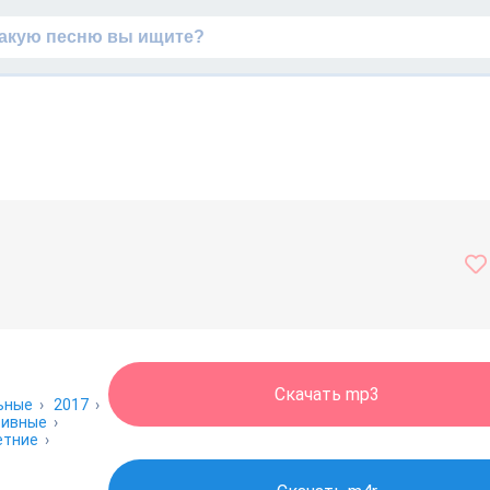
Скачать mp3
ьные
›
2017
›
тивные
›
етние
›