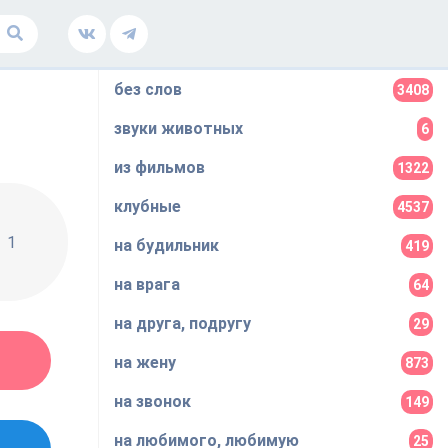
без слов
3408
звуки животных
6
из фильмов
1322
клубные
4537
1
на будильник
419
на врага
64
на друга, подругу
29
на жену
873
на звонок
149
на любимого, любимую
25