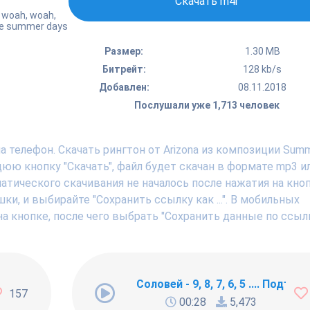
Скачать m4r
, woah, woah,
ike summer days
Размер:
1.30 MB
Битрейт:
128 kb/s
Добавлен:
08.11.2018
Послушали уже 1,713 человек
 телефон. Скачать рингтон от Arizona из композиции Summ
ю кнопку "Скачать", файл будет скачан в формате mp3 ил
тического скачивания не началось после нажатия на кноп
, и выбирайте "Сохранить ссылку как ...". В мобильных
а кнопке, после чего выбрать "Сохранить данные по ссылк
ng Newbie
Соловей - 9, 8, 7, 6, 5 .... Подъём !
157
00:28
5,473