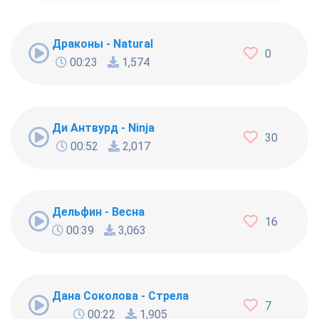
Драконы - Natural
0
00:23
1,574
Ди Антвурд - Ninja
30
00:52
2,017
Дельфин - Весна
16
00:39
3,063
Дана Соколова - Стрела
7
00:22
1,905