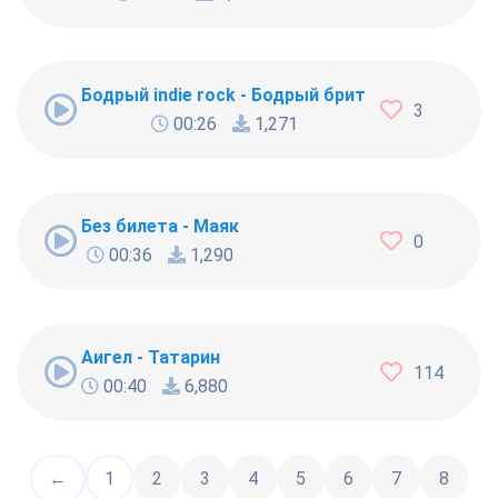
Бодрый indie rock - Бодрый британский инди-р
3
00:26
1,271
Без билета - Маяк
0
00:36
1,290
Аигел - Татарин
114
00:40
6,880
←
1
2
3
4
5
6
7
8