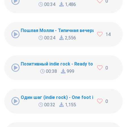
0
00:34
1,486
Пошлая Молли - Типичная вечеринка с бассейн
14
00:24
2,556
Позитивный indie rock - Ready to Change/ Готов
0
00:38
999
Один шаг (indie rock) - One foot in front шаг н
0
00:32
1,155