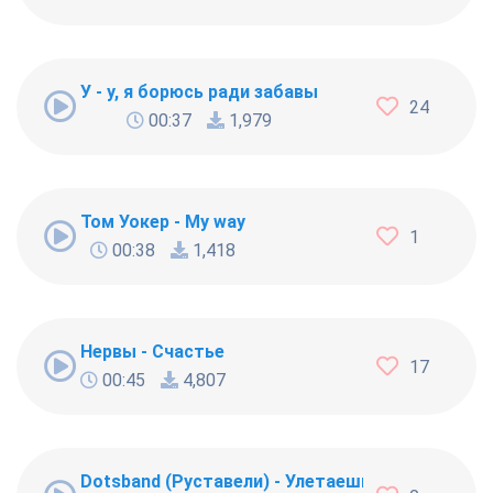
У - у, я борюсь ради забавы
24
00:37
1,979
Том Уокер - My way
1
00:38
1,418
Нервы - Счастье
17
00:45
4,807
Dotsband (Руставели) - Улетаешь Ты