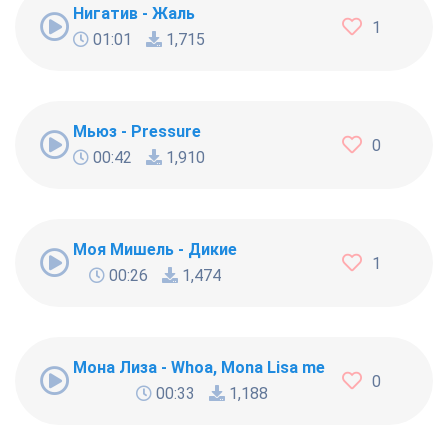
Нигатив - Жаль
1
01:01
1,715
Мьюз - Pressure
0
00:42
1,910
Моя Мишель - Дикие
1
00:26
1,474
Мона Лиза - Whoa, Mona Lisa me I'm right And let 
0
00:33
1,188