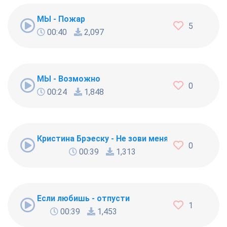
МЫ - Пожар
5
00:40
2,097
МЫ - Возможно
0
00:24
1,848
Кристина Брэеску - Не зови меня
0
00:39
1,313
Если любишь - отпусти
1
00:39
1,453