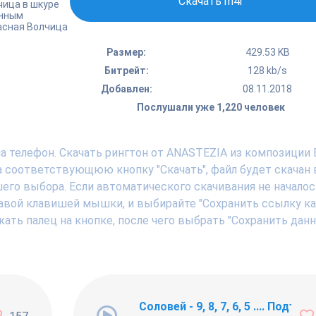
Скачать m4r
чица в шкуре
инным
асная Волчица
Размер:
429.53 KB
Битрейт:
128 kb/s
Добавлен:
08.11.2018
Послушали уже 1,220 человек
а телефон. Скачать рингтон от ANASTEZIA из композиции 
а соответствующюю кнопку "Скачать", файл будет скачан 
шего выбора. Если автоматического скачивания не началос
авой клавишей мышки, и выбирайте "Сохранить ссылку как .
ать палец на кнопке, после чего выбрать "Сохранить дан
ng Newbie
Соловей - 9, 8, 7, 6, 5 .... Подъём !