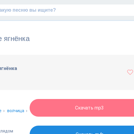
 ягнёнка
ягнёнка
Скачать mp3
e
›
волчица
›
зглядом