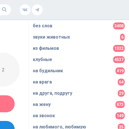
без слов
3408
звуки животных
6
из фильмов
1322
клубные
4537
2
на будильник
419
на врага
64
на друга, подругу
29
на жену
873
на звонок
149
на любимого, любимую
25