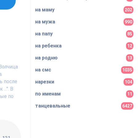
на маму
202
на мужа
990
на папу
85
на ребенка
12
на родню
13
Волчица
на смс
1035
в
ь после
нарезки
104
..". В
по именам
11
ные по
танцевальные
6427
!!