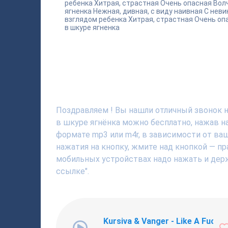
ребенка Хитрая, страстная Очень опасная Вол
ягненка Нежная, дивная, с виду наивная С нев
взглядом ребенка Хитрая, страстная Очень оп
в шкуре ягненка
Поздравляем ! Вы нашли отличный звонок н
в шкуре ягнёнка можно бесплатно, нажав н
формате mp3 или m4r, в зависимости от ва
нажатия на кнопку, жмите над кнопкой — пр
мобильных устройствах надо нажать и держ
ссылке".
Kursiva & Vanger - Like A Fucki