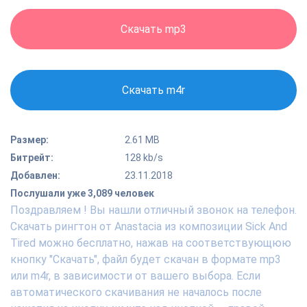
Скачать mp3
Скачать m4r
Размер:
2.61 MB
Битрейт:
128 kb/s
Добавлен:
23.11.2018
Послушали уже 3,089 человек
Поздравляем ! Вы нашли отличный звонок на телефон.
Скачать рингтон от Anastacia из композиции Sick And
Tired можно бесплатно, нажав на соответствующюю
кнопку "Скачать", файл будет скачан в формате mp3
или m4r, в зависимости от вашего выбора. Если
автоматического скачивания не началось после