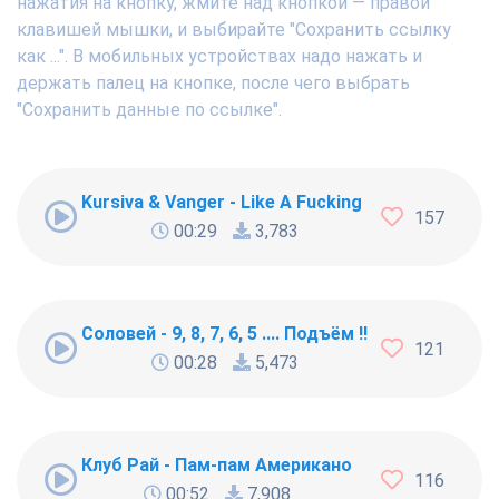
нажатия на кнопку, жмите над кнопкой — правой
клавишей мышки, и выбирайте "Сохранить ссылку
как ...". В мобильных устройствах надо нажать и
держать палец на кнопке, после чего выбрать
"Сохранить данные по ссылке".
Kursiva & Vanger - Like A Fucking Newbie
157
00:29
3,783
Соловей - 9, 8, 7, 6, 5 .... Подъём !!!
121
00:28
5,473
Клуб Рай - Пам-пам Американо
116
00:52
7,908