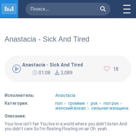
Anastacia - Sick And Tired
Anastacia - Sick And Tired
18
01:08
3,089
Исполнитель:
Anastacia
Категория:
поп
›
громкие
›
рок
›
поп рок
›
женский вокал
›
сильная женщина
Описание:
Your love isn't fair You live in a world where you didn't listen And
you didn't care So I'm floating Floating on air Oh. yeah.