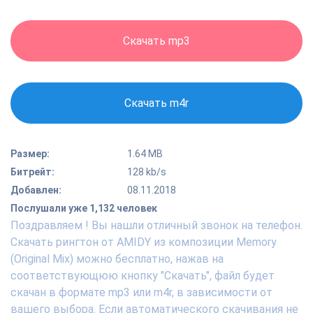
Скачать mp3
Скачать m4r
Размер:
1.64 MB
Битрейт:
128 kb/s
Добавлен:
08.11.2018
Послушали уже 1,132 человек
Поздравляем ! Вы нашли отличный звонок на телефон.
Скачать рингтон от AMIDY из композиции Memory
(Original Mix) можно бесплатно, нажав на
соответствующюю кнопку "Скачать", файл будет
скачан в формате mp3 или m4r, в зависимости от
вашего выбора. Если автоматического скачивания не