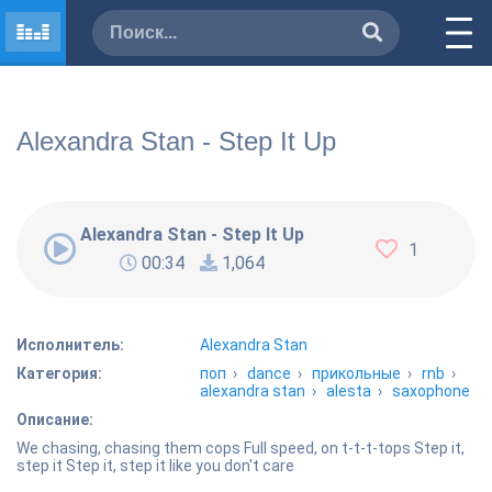
Alexandra Stan - Step It Up
Alexandra Stan - Step It Up
1
00:34
1,064
Исполнитель:
Alexandra Stan
Категория:
поп
›
dance
›
прикольные
›
rnb
›
alexandra stan
›
alesta
›
saxophone
Описание:
We chasing, chasing them cops Full speed, on t-t-t-tops Step it,
step it Step it, step it like you don't care