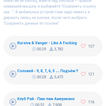
нажатия на кнопку, жмите над кнопкой — правой
клавишей мышки, и выбирайте "Сохранить ссылку
как ...". В мобильных устройствах надо нажать и
держать палец на кнопке, после чего выбрать
"Сохранить данные по ссылке".
Kursiva & Vanger - Like A Fucking Newbie
157
00:29
3,782
Соловей - 9, 8, 7, 6, 5 .... Подъём !!!
121
00:28
5,473
Клуб Рай - Пам-пам Американо
116
00:52
7,908