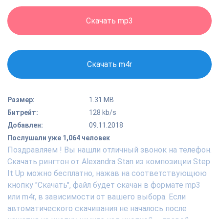
Скачать mp3
Скачать m4r
Размер:
1.31 MB
Битрейт:
128 kb/s
Добавлен:
09.11.2018
Послушали уже 1,064 человек
Поздравляем ! Вы нашли отличный звонок на телефон.
Скачать рингтон от Alexandra Stan из композиции Step
It Up можно бесплатно, нажав на соответствующюю
кнопку "Скачать", файл будет скачан в формате mp3
или m4r, в зависимости от вашего выбора. Если
автоматического скачивания не началось после