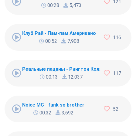
121
00:28
5,473
Клуб Рай - Пам-пам Американо
116
00:52
7,908
Реальные пацаны - Рингтон Коляна
117
00:13
12,037
Noice MC - funk so brother
52
00:32
3,692