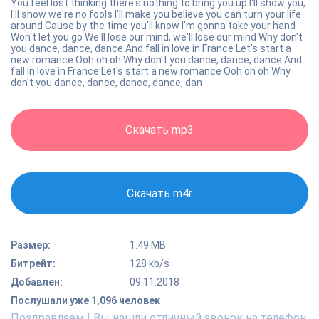
You feel lost thinking there's nothing to bring you up I'll show you,
I'll show we're no fools I'll make you believe you can turn your life
around Cause by the time you'll know I'm gonna take your hand
Won't let you go We'll lose our mind, we'll lose our mind Why don't
you dance, dance, dance And fall in love in France Let's start a
new romance Ooh oh oh Why don't you dance, dance, dance And
fall in love in France Let's start a new romance Ooh oh oh Why
don't you dance, dance, dance, dance, dan
Скачать mp3
Скачать m4r
Размер:
1.49 MB
Битрейт:
128 kb/s
Добавлен:
09.11.2018
Послушали уже 1,096 человек
Поздравляем ! Вы нашли отличный звонок на телефон.