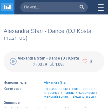
Alexandra Stan - Dance (DJ Kosta
mash up)
Alexandra Stan - Dance (DJ Kosta mash up)
0
00:39
1,096
Исполнитель:
Alexandra Stan
Категория:
танцевальные
›
поп
›
dance
›
классные
›
танцы
›
красивые
›
женский вокал
›
alexandra stan
Описание: