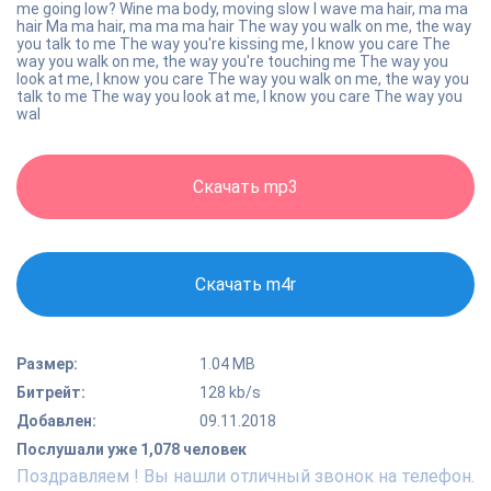
me going low? Wine ma body, moving slow I wave ma hair, ma ma
hair Ma ma hair, ma ma ma hair The way you walk on me, the way
you talk to me The way you're kissing me, I know you care The
way you walk on me, the way you're touching me The way you
look at me, I know you care The way you walk on me, the way you
talk to me The way you look at me, I know you care The way you
wal
Скачать mp3
Скачать m4r
Размер:
1.04 MB
Битрейт:
128 kb/s
Добавлен:
09.11.2018
Послушали уже 1,078 человек
Поздравляем ! Вы нашли отличный звонок на телефон.