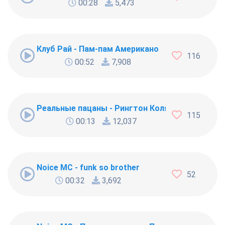
00:28
5,473
Клуб Рай - Пам-пам Американо
116
00:52
7,908
Реальные пацаны - Рингтон Коляна
115
00:13
12,037
Noice MC - funk so brother
52
00:32
3,692