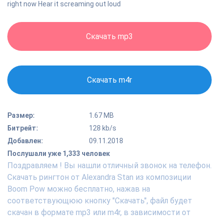
right now Hear it screaming out loud
Скачать mp3
Скачать m4r
Размер:
1.67 MB
Битрейт:
128 kb/s
Добавлен:
09.11.2018
Послушали уже 1,333 человек
Поздравляем ! Вы нашли отличный звонок на телефон.
Скачать рингтон от Alexandra Stan из композиции
Boom Pow можно бесплатно, нажав на
соответствующюю кнопку "Скачать", файл будет
скачан в формате mp3 или m4r, в зависимости от