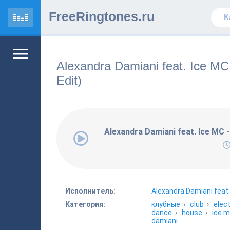
FreeRingtones.ru
Alexandra Damiani feat. Ice MC
Edit)
Alexandra Damiani feat. Ice MC -
Исполнитель:
Alexandra Damiani feat.
Категория:
клубные
›
club
›
elec
dance
›
house
›
ice 
damiani