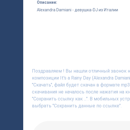
Описание:
Alexandra Damiani - девушка-DJ из Италии
Поздравляем ! Вы нашли отличный звонок на 
композиции It's a Rainy Day (Alexandra Dam
"Скачать", файл будет скачан в формате mp
скачивания не началось после нажатия на 
"Сохранить ссылку как ...". В мобильных ус
выбрать "Сохранить данные по ссылке".