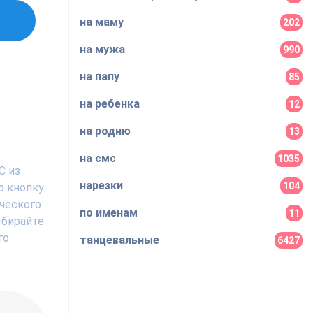
на маму
202
на мужа
990
на папу
85
на ребенка
12
на родню
13
на смс
1035
C из
нарезки
104
ю кнопку
ического
по именам
11
ыбирайте
го
танцевальные
6427