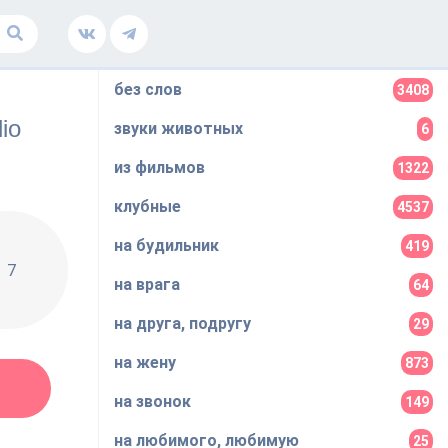
без слов
3408
io
звуки животных
6
из фильмов
1322
клубные
4537
на будильник
419
7
на врага
64
на друга, подругу
29
на жену
873
на звонок
149
на любимого, любимую
25