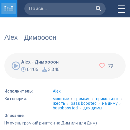
Alex - Димоооон
Alex - Димоооон
79
01:06
3,346
Исполнитель:
Alex
Категория:
мощные
›
громкие
›
прикольные
›
жесть
›
bass boosted
›
на диму
›
bassboosted
›
для димы
Описание:
Ну очень громкий рингтон на Дим или для Дим)