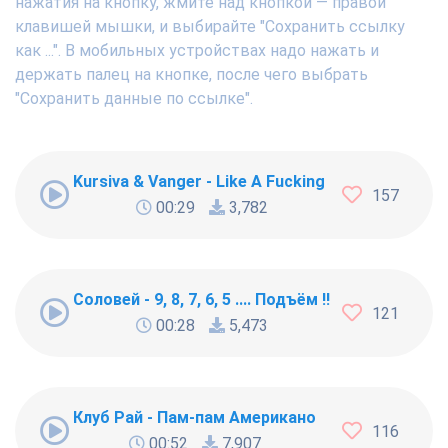
нажатия на кнопку, жмите над кнопкой — правой
клавишей мышки, и выбирайте "Сохранить ссылку
как ...". В мобильных устройствах надо нажать и
держать палец на кнопке, после чего выбрать
"Сохранить данные по ссылке".
Kursiva & Vanger - Like A Fucking Newbie
157
00:29
3,782
Соловей - 9, 8, 7, 6, 5 .... Подъём !!!
121
00:28
5,473
Клуб Рай - Пам-пам Американо
116
00:52
7,907